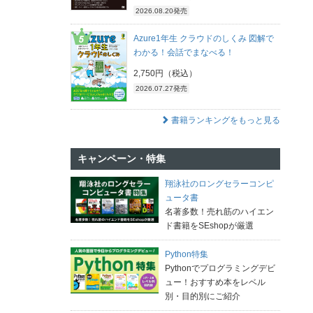
2026.08.20発売
Azure1年生 クラウドのしくみ 図解で
わかる！会話でまなべる！
2,750円（税込）
2026.07.27発売
書籍ランキングをもっと見る
キャンペーン・特集
翔泳社のロングセラーコンピ
ュータ書
名著多数！売れ筋のハイエン
ド書籍をSEshopが厳選
Python特集
Pythonでプログラミングデビ
ュー！おすすめ本をレベル
別・目的別にご紹介