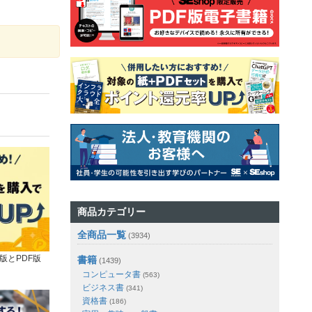
商品カテゴリー
全商品一覧
(3934)
版とPDF版
書籍
(1439)
コンピュータ書
(563)
ビジネス書
(341)
資格書
(186)