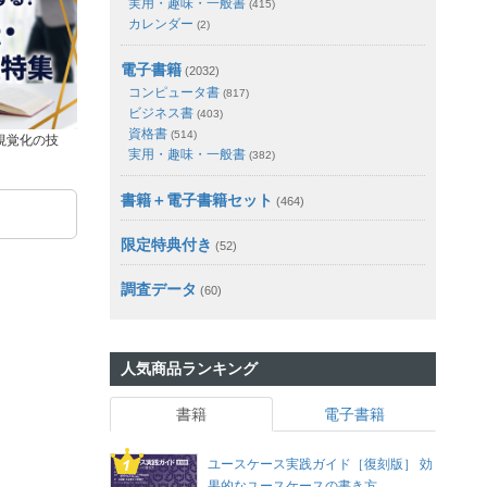
実用・趣味・一般書
(415)
カレンダー
(2)
電子書籍
(2032)
コンピュータ書
(817)
ビジネス書
(403)
資格書
(514)
視覚化の技
実用・趣味・一般書
(382)
書籍＋電子書籍セット
(464)
限定特典付き
(52)
調査データ
(60)
人気商品ランキング
書籍
電子書籍
ユースケース実践ガイド［復刻版］ 効
果的なユースケースの書き方