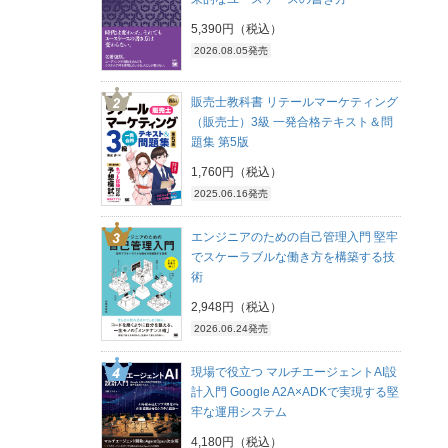
5,390円（税込）
2026.08.05発売
販売士教科書 リテールマーケティング
（販売士）3級 一発合格テキスト＆問
題集 第5版
1,760円（税込）
2025.06.16発売
エンジニアのための自己管理入門 堅牢
でスケーラブルな働き方を構築する技
術
2,948円（税込）
2026.06.24発売
現場で役立つ マルチエージェントAI設
計入門 Google A2A×ADKで実現する堅
牢な運用システム
4,180円（税込）