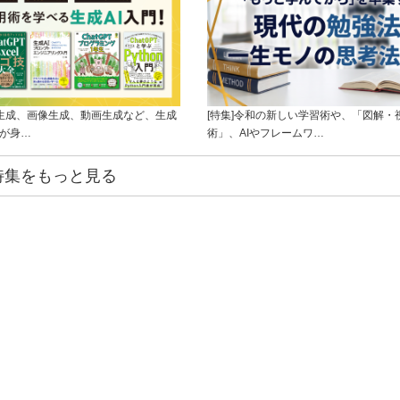
ト生成、画像生成、動画生成など、生成
[特集]令和の新しい学習術や、「図解・
ルが身…
術」、AIやフレームワ…
特集をもっと見る