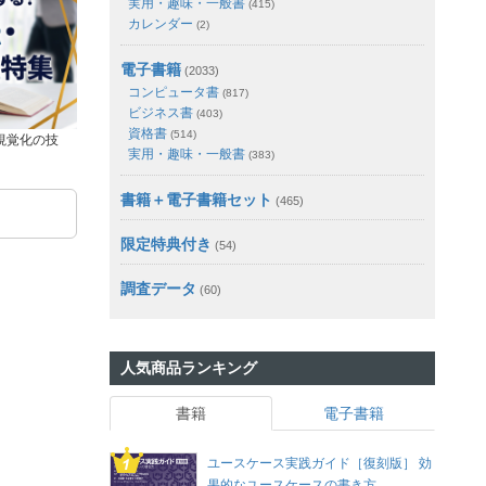
実用・趣味・一般書
(415)
カレンダー
(2)
電子書籍
(2033)
コンピュータ書
(817)
ビジネス書
(403)
資格書
(514)
視覚化の技
実用・趣味・一般書
(383)
書籍＋電子書籍セット
(465)
限定特典付き
(54)
調査データ
(60)
人気商品ランキング
書籍
電子書籍
ユースケース実践ガイド［復刻版］ 効
果的なユースケースの書き方