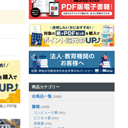
商品カテゴリー
全商品一覧
(3936)
版とPDF版
書籍
(1439)
コンピュータ書
(562)
ビジネス書
(342)
資格書
(186)