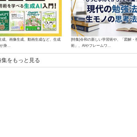
ト生成、画像生成、動画生成など、生成
[特集]令和の新しい学習術や、「図解・
ルが身…
術」、AIやフレームワ…
特集をもっと見る