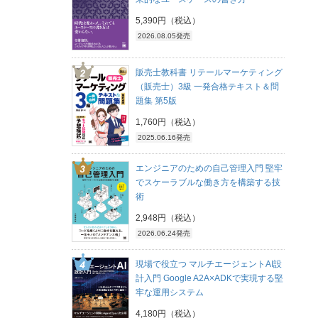
5,390円（税込）
2026.08.05発売
販売士教科書 リテールマーケティング
（販売士）3級 一発合格テキスト＆問
題集 第5版
1,760円（税込）
2025.06.16発売
エンジニアのための自己管理入門 堅牢
でスケーラブルな働き方を構築する技
術
2,948円（税込）
2026.06.24発売
現場で役立つ マルチエージェントAI設
計入門 Google A2A×ADKで実現する堅
牢な運用システム
4,180円（税込）