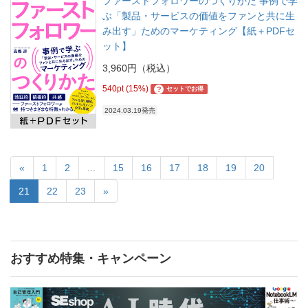
ファーストフォロワーのつくりかた 事例で学
ぶ「製品・サービスの価値をファンと共に生
み出す」ためのマーケティング【紙＋PDFセ
ット】
3,960円（税込）
540pt (15%)
?
セットでお得
2024.03.19発売
«
1
2
...
15
16
17
18
19
20
21
22
23
»
おすすめ特集・キャンペーン