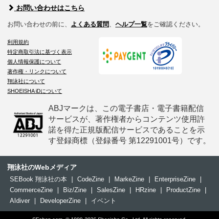
お問い合わせはこちら
お問い合わせの前に、
よくある質問
、
ヘルプ一覧
をご確認ください。
利用規約
特定商取引法に基づく表示
個人情報保護について
著作権・リンクについて
翔泳社について
SHOEISHA iDについて
ABJマークは、この電子書店・電子書籍配信
サービスが、著作権者からコンテンツ使用許
諾を得た正規版配信サービスであることを示
す登録商標（登録番号 第12291001号）です。
翔泳社のWebメディア
SEBook 翔泳社の本
|
CodeZine
|
MarkeZine
|
EnterpriseZine
|
CommerceZine
|
Biz/Zine
|
SalesZine
|
HRzine
|
ProductZine
|
AIdiver
|
DeveloperZine
|
イベント