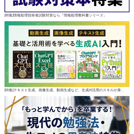
[特集]情報処理技術者試験対策なら「情報処理教科書シリーズ」
[特集]テキスト生成、画像生成、動画生成など、生成AI活用のスキルが身…