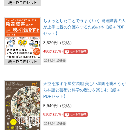
ちょっとしたことでうまくいく 発達障害の人
が上手に親の介護をするための本【紙＋PDF
セット】
3,520円（税込）
480pt (15%)
?
セットでお得
2024.04.15発売
天空を旅する星空図鑑 美しい星図を眺めなが
ら神話と芸術と科学の歴史を楽しむ【紙＋
PDFセット】
5,940円（税込）
810pt (15%)
?
セットでお得
2024.04.15発売