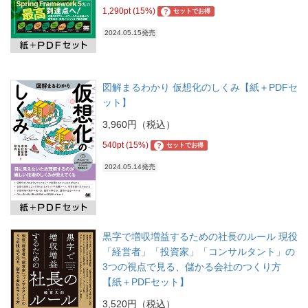
1,290pt (15%)
?
セットでお得
2024.05.15発売
図解まるわかり 仮想化のしくみ【紙＋PDFセ
ット】
3,960円（税込）
540pt (15%)
?
セットでお得
2024.05.14発売
黒字で増収増益するための社長のルール 現役
「経営者」「投資家」「コンサルタント」の
3つの視点で見る、儲かる会社のつくり方
【紙＋PDFセット】
3,520円（税込）