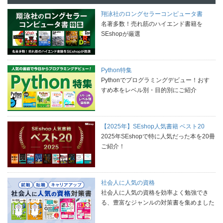
翔泳社のロングセラーコンピュータ書
名著多数！売れ筋のハイエンド書籍を
SEshopが厳選
Python特集
Pythonでプログラミングデビュー！おす
すめ本をレベル別・目的別にご紹介
【2025年】SEshop人気書籍 ベスト20
2025年SEshopで特に人気だった本を20冊
ご紹介！
社会人に人気の資格
社会人に人気の資格を効率よく勉強でき
る、豊富なジャンルの対策書を集めました