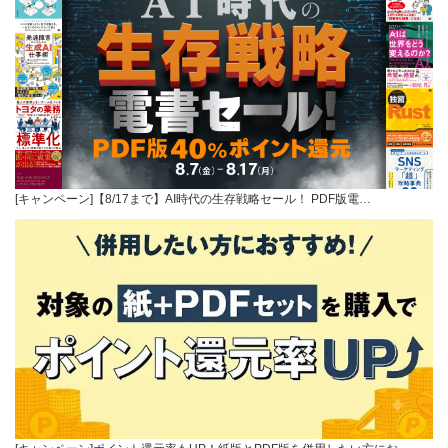
[キャンペーン]【8/17まで】AI時代の生存戦略セール！ PDF版電…