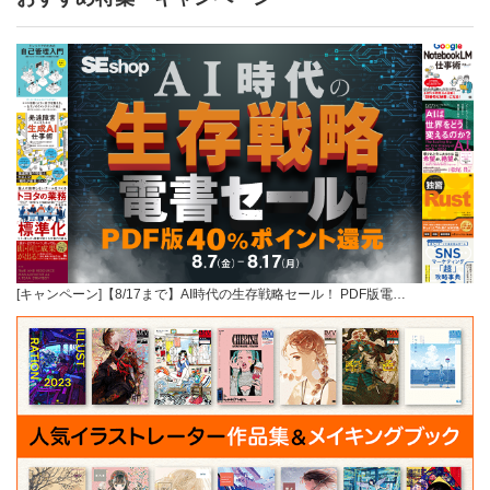
[キャンペーン]【8/17まで】AI時代の生存戦略セール！ PDF版電…