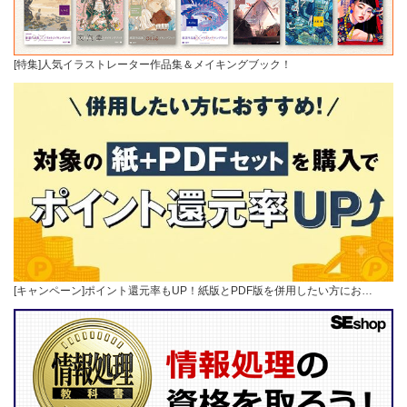
[特集]人気イラストレーター作品集＆メイキングブック！
[キャンペーン]ポイント還元率もUP！紙版とPDF版を併用したい方にお…