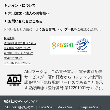
ポイントについて
大口注文・法人のお客様へ
お問い合わせはこちら
お問い合わせの前に、
よくある質問
、
ヘルプ一覧
をご確認ください。
利用規約
特定商取引法に基づく表示
個人情報保護について
著作権・リンクについて
翔泳社について
SHOEISHA iDについて
ABJマークは、この電子書店・電子書籍配信
サービスが、著作権者からコンテンツ使用許
諾を得た正規版配信サービスであることを示
す登録商標（登録番号 第12291001号）です。
翔泳社のWebメディア
SEBook 翔泳社の本
|
CodeZine
|
MarkeZine
|
EnterpriseZine
|