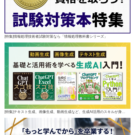
[特集]情報処理技術者試験対策なら「情報処理教科書シリーズ」
[特集]テキスト生成、画像生成、動画生成など、生成AI活用のスキルが身…