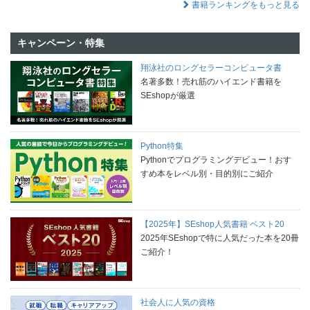
書籍ランキングをもっと見る
キャンペーン・特集
翔泳社のロングセラーコンピュータ書
名著多数！売れ筋のハイエンド書籍を
SEshopが厳選
Python特集
Pythonでプログラミングデビュー！おす
すめ本をレベル別・目的別にご紹介
【2025年】SEshop人気書籍 ベスト20
2025年SEshopで特に人気だった本を20冊
ご紹介！
社会人に人気の資格