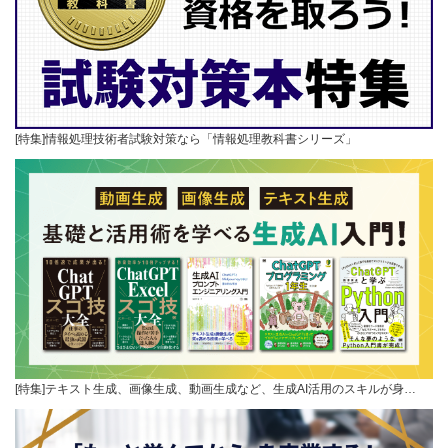
[特集]情報処理技術者試験対策なら「情報処理教科書シリーズ」
[特集]テキスト生成、画像生成、動画生成など、生成AI活用のスキルが身…