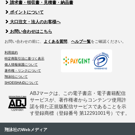
請求書・領収書・見積書・納品書
ポイントについて
大口注文・法人のお客様へ
お問い合わせはこちら
お問い合わせの前に、
よくある質問
、
ヘルプ一覧
をご確認ください。
利用規約
特定商取引法に基づく表示
個人情報保護について
著作権・リンクについて
翔泳社について
SHOEISHA iDについて
ABJマークは、この電子書店・電子書籍配信
サービスが、著作権者からコンテンツ使用許
諾を得た正規版配信サービスであることを示
す登録商標（登録番号 第12291001号）です。
翔泳社のWebメディア