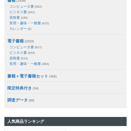
書籍
(1439)
コンピュータ書
(562)
ビジネス書
(342)
資格書
(186)
実用・趣味・一般書
(415)
カレンダー
(2)
電子書籍
(2033)
コンピュータ書
(817)
ビジネス書
(403)
資格書
(514)
実用・趣味・一般書
(383)
書籍＋電子書籍セット
(465)
限定特典付き
(54)
調査データ
(60)
人気商品ランキング