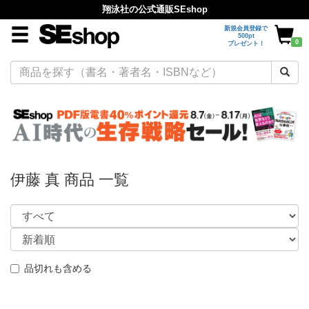
翔泳社の公式通販SEshop
新規会員登録で
500pt
0
プレゼント！
伊藤 真 商品 一覧
品切れも含める