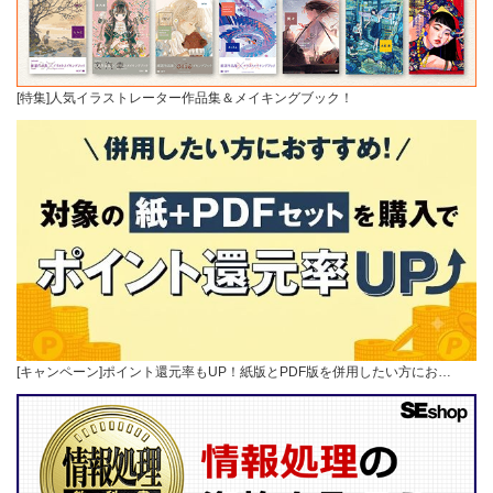
[特集]人気イラストレーター作品集＆メイキングブック！
[キャンペーン]ポイント還元率もUP！紙版とPDF版を併用したい方にお…