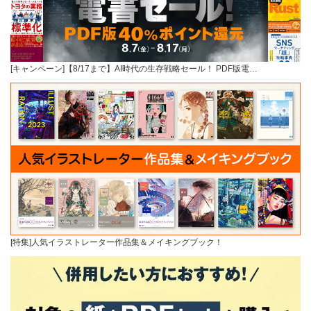
[キャンペーン]【8/17まで】AI時代の生存戦略セール！ PDF版電…
[特集]人気イラストレーター作品集＆メイキングブック！