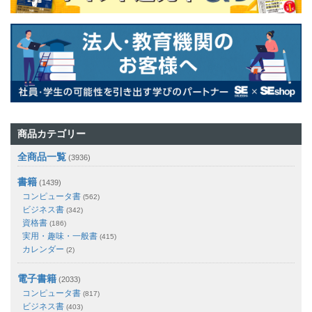
商品カテゴリー
全商品一覧
(3936)
書籍
(1439)
コンピュータ書
(562)
ビジネス書
(342)
資格書
(186)
実用・趣味・一般書
(415)
カレンダー
(2)
電子書籍
(2033)
コンピュータ書
(817)
ビジネス書
(403)