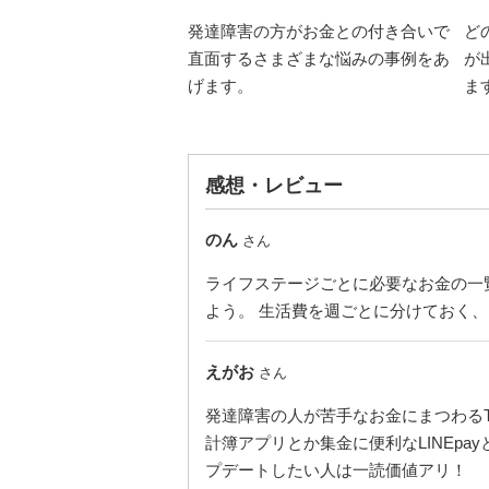
発達障害の方がお金との付き合いで
ど
直面するさまざまな悩みの事例をあ
が
げます。
ま
感想・レビュー
のん
さん
ライフステージごとに必要なお金の一
よう。 生活費を週ごとに分けておく
えがお
さん
発達障害の人が苦手なお金にまつわるT
計簿アプリとか集金に便利なLINEp
プデートしたい人は一読価値アリ！