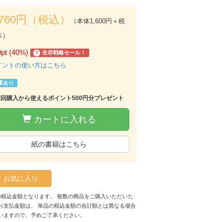
,760円（税込）
（本体1,600円＋税
％）
0pt (40%)
生存戦略セール！
?
イントの使い方はこちら
庫あり
初回購入から使えるポイント500円分プレゼント
カートに入れる
紙の書籍はこちら
お気に入り
の税込金額となります。 複数の商品をご購入いただいた
お支払金額は、 単品の税込金額の合計額とは異なる場合
いますので、予めご了承ください。