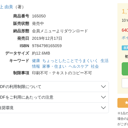
上 由美
（著）
1
商品番号
165050
10
販売状態
発売中
64
納品形態
会員メニューよりダウンロード
ポ
発売日
2019年12月17日
ISBN
9784798165059
在
データサイズ
約12.6MB
キーワード
健康
ちょっとしたことでうまくいく
生活
情報
家事・住まい
ヘルスケア
社会
制限事項
印刷不可・テキストのコピー不可
PDFの利用制限について
PDFをご利用にあたっての注意
推奨環境
※1点
場合の
がござ