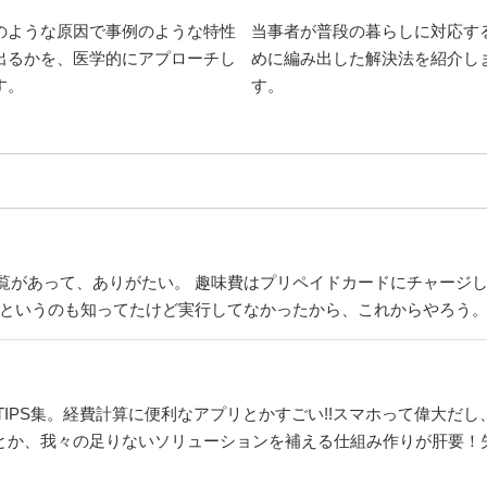
のような原因で事例のような特性
当事者が普段の暮らしに対応す
出るかを、医学的にアプローチし
めに編み出した解決法を紹介し
す。
す。
覧があって、ありがたい。 趣味費はプリペイドカードにチャージ
、というのも知ってたけど実行してなかったから、これからやろう
IPS集。経費計算に便利なアプリとかすごい!!スマホって偉大だ
ayとか、我々の足りないソリューションを補える仕組み作りが肝要