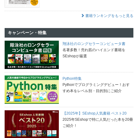
書籍ランキングをもっと見る
キャンペーン・特集
翔泳社のロングセラーコンピュータ書
名著多数！売れ筋のハイエンド書籍を
SEshopが厳選
Python特集
Pythonでプログラミングデビュー！おす
すめ本をレベル別・目的別にご紹介
【2025年】SEshop人気書籍 ベスト20
2025年SEshopで特に人気だった本を20冊
ご紹介！