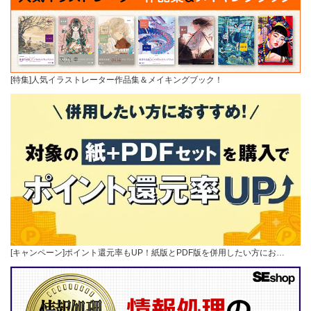
[特集]人気イラストレーター作品集＆メイキングブック！
[キャンペーン]ポイント還元率もUP！紙版とPDF版を併用したい方にお…