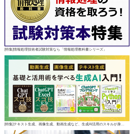
[特集]情報処理技術者試験対策なら「情報処理教科書シリーズ」
[特集]テキスト生成、画像生成、動画生成など、生成AI活用のスキルが身…