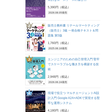
5,390円（税込）
2026.08.05発売
販売士教科書 リテールマーケティング
（販売士）3級 一発合格テキスト＆問
題集 第5版
1,760円（税込）
2025.06.16発売
エンジニアのための自己管理入門 堅牢
でスケーラブルな働き方を構築する技
術
2,948円（税込）
2026.06.24発売
現場で役立つ マルチエージェントAI設
計入門 Google A2A×ADKで実現する堅
牢な運用システム
4,180円（税込）