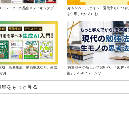
ラストレーター作品集＆メイキングブッ
[キャンペーン]ポイント還元率もUP！紙
を併用したい方にお…
ト生成、画像生成、動画生成など、生成
[特集]令和の新しい学習術や、「図解・
ルが身…
術」、AIやフレームワ…
特集をもっと見る