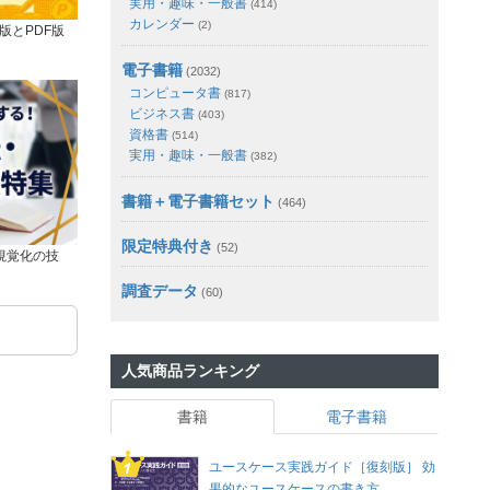
実用・趣味・一般書
(414)
カレンダー
(2)
版とPDF版
電子書籍
(2032)
コンピュータ書
(817)
ビジネス書
(403)
資格書
(514)
実用・趣味・一般書
(382)
書籍＋電子書籍セット
(464)
限定特典付き
(52)
視覚化の技
調査データ
(60)
人気商品ランキング
書籍
電子書籍
ユースケース実践ガイド［復刻版］ 効
果的なユースケースの書き方