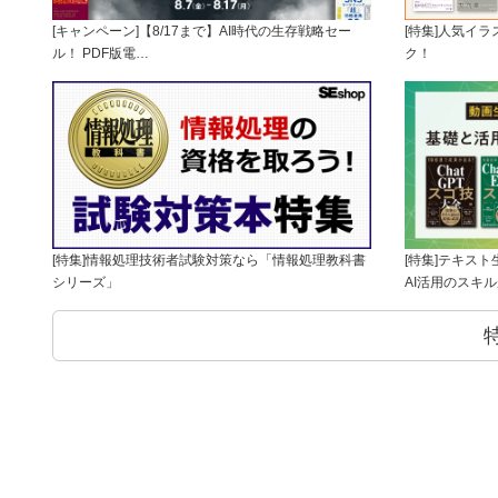
[キャンペーン]【8/17まで】AI時代の生存戦略セー
[特集]人気イ
ル！ PDF版電…
ク！
[特集]情報処理技術者試験対策なら「情報処理教科書
[特集]テキス
シリーズ」
AI活用のスキ