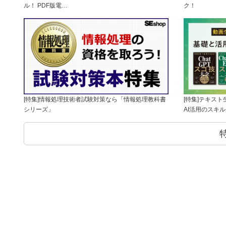
ル！ PDF版電…
ク！
[特集]情報処理技術者試験対策なら「情報処理教科書
[特集]テキス
シリーズ」
AI活用のスキ