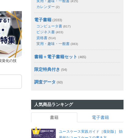
実用・趣味・一般書
(415)
カレンダー
(2)
電子書籍
(2033)
コンピュータ書
(817)
ビジネス書
(403)
資格書
(514)
実用・趣味・一般書
(383)
書籍＋電子書籍セット
(465)
視覚化の技
限定特典付き
(54)
調査データ
(60)
人気商品ランキング
書籍
電子書籍
ユースケース実践ガイド［復刻版］ 効
果的なユースケースの書き方