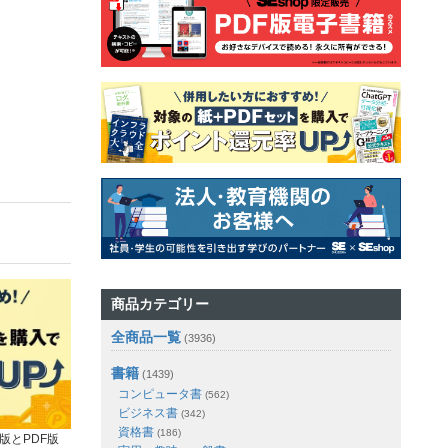
商品カテゴリー
全商品一覧
(3936)
書籍
(1439)
コンピュータ書
(562)
ビジネス書
(342)
資格書
(186)
版とPDF版