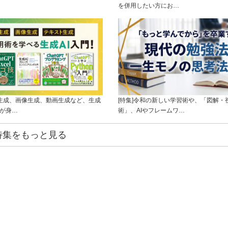
を併用したい方にお…
ト生成、画像生成、動画生成など、生成
[特集]令和の新しい学習術や、「図解・
ルが身…
術」、AIやフレームワ…
特集をもっと見る