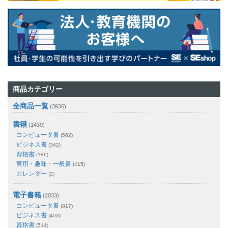
商品カテゴリー
全商品一覧
(3936)
書籍
(1439)
コンピュータ書
(562)
ビジネス書
(342)
資格書
(186)
実用・趣味・一般書
(415)
カレンダー
(2)
電子書籍
(2033)
コンピュータ書
(817)
ビジネス書
(403)
資格書
(514)