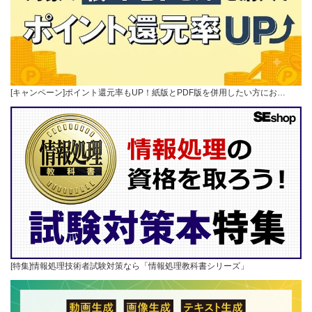
[キャンペーン]ポイント還元率もUP！紙版とPDF版を併用したい方にお…
[特集]情報処理技術者試験対策なら「情報処理教科書シリーズ」