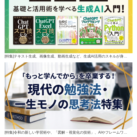
[特集]テキスト生成、画像生成、動画生成など、生成AI活用のスキルが身…
[特集]令和の新しい学習術や、「図解・視覚化の技術」、AIやフレームワ…