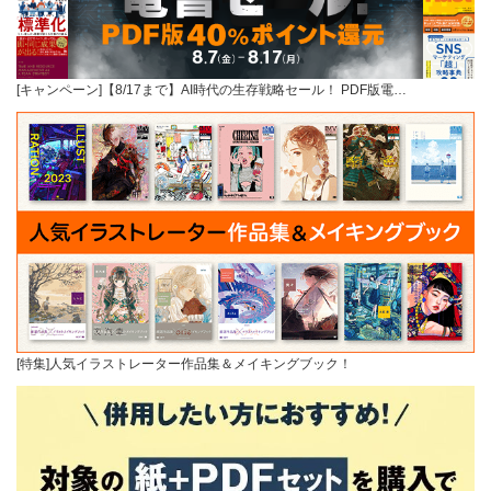
[キャンペーン]【8/17まで】AI時代の生存戦略セール！ PDF版電…
[特集]人気イラストレーター作品集＆メイキングブック！