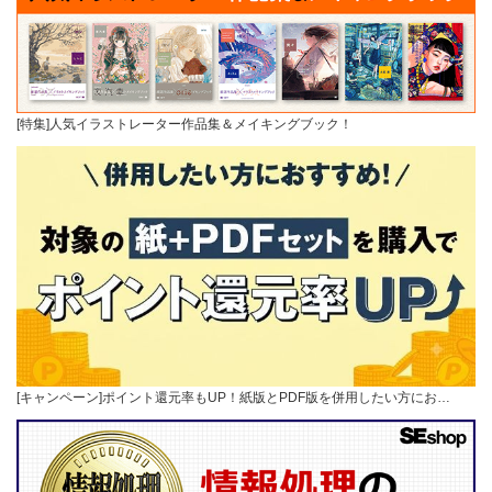
[特集]人気イラストレーター作品集＆メイキングブック！
[キャンペーン]ポイント還元率もUP！紙版とPDF版を併用したい方にお…