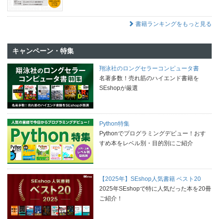
書籍ランキングをもっと見る
キャンペーン・特集
翔泳社のロングセラーコンピュータ書
名著多数！売れ筋のハイエンド書籍を
SEshopが厳選
Python特集
Pythonでプログラミングデビュー！おす
すめ本をレベル別・目的別にご紹介
【2025年】SEshop人気書籍 ベスト20
2025年SEshopで特に人気だった本を20冊
ご紹介！