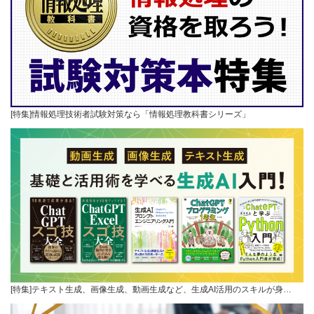
[特集]情報処理技術者試験対策なら「情報処理教科書シリーズ」
[特集]テキスト生成、画像生成、動画生成など、生成AI活用のスキルが身…