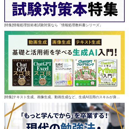
[特集]情報処理技術者試験対策なら「情報処理教科書シリーズ」
[特集]テキスト生成、画像生成、動画生成など、生成AI活用のスキルが身…