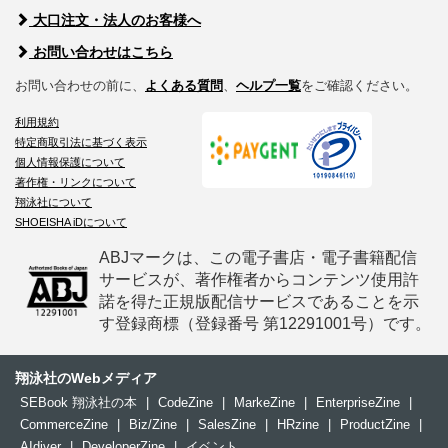
大口注文・法人のお客様へ
お問い合わせはこちら
お問い合わせの前に、
よくある質問
、
ヘルプ一覧
をご確認ください。
利用規約
特定商取引法に基づく表示
個人情報保護について
著作権・リンクについて
翔泳社について
SHOEISHA iDについて
ABJマークは、この電子書店・電子書籍配信
サービスが、著作権者からコンテンツ使用許
諾を得た正規版配信サービスであることを示
す登録商標（登録番号 第12291001号）です。
翔泳社のWebメディア
SEBook 翔泳社の本
|
CodeZine
|
MarkeZine
|
EnterpriseZine
|
CommerceZine
|
Biz/Zine
|
SalesZine
|
HRzine
|
ProductZine
|
AIdiver
|
DeveloperZine
|
イベント