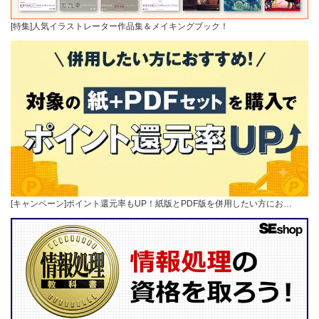
[特集]人気イラストレーター作品集＆メイキングブック！
[キャンペーン]ポイント還元率もUP！紙版とPDF版を併用したい方にお…