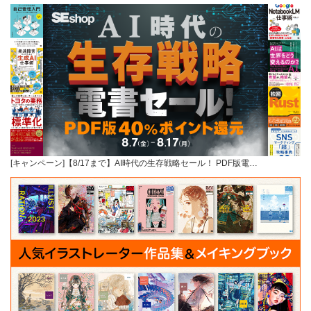
[キャンペーン]【8/17まで】AI時代の生存戦略セール！ PDF版電…