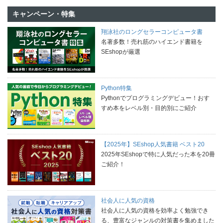
キャンペーン・特集
翔泳社のロングセラーコンピュータ書
名著多数！売れ筋のハイエンド書籍を
SEshopが厳選
Python特集
Pythonでプログラミングデビュー！おす
すめ本をレベル別・目的別にご紹介
【2025年】SEshop人気書籍 ベスト20
2025年SEshopで特に人気だった本を20冊
ご紹介！
社会人に人気の資格
社会人に人気の資格を効率よく勉強でき
る、豊富なジャンルの対策書を集めました