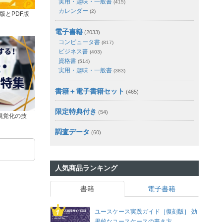
実用・趣味・一般書
(415)
カレンダー
(2)
版とPDF版
電子書籍
(2033)
コンピュータ書
(817)
ビジネス書
(403)
資格書
(514)
実用・趣味・一般書
(383)
書籍＋電子書籍セット
(465)
限定特典付き
(54)
視覚化の技
調査データ
(60)
人気商品ランキング
書籍
電子書籍
ユースケース実践ガイド［復刻版］ 効
果的なユースケースの書き方