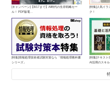
[キャンペーン]【8/17まで】AI時代の生存戦略セー
[特集]人気イ
ル！ PDF版電…
ク！
[特集]情報処理技術者試験対策なら「情報処理教科書
[特集]テキス
シリーズ」
AI活用のスキ