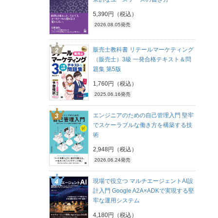
5,390円（税込）
2026.08.05発売
販売士教科書 リテールマーケティング
（販売士）3級 一発合格テキスト＆問
題集 第5版
1,760円（税込）
2025.06.16発売
エンジニアのための自己管理入門 堅牢
でスケーラブルな働き方を構築する技
術
2,948円（税込）
2026.06.24発売
現場で役立つ マルチエージェントAI設
計入門 Google A2A×ADKで実現する堅
牢な運用システム
4,180円（税込）