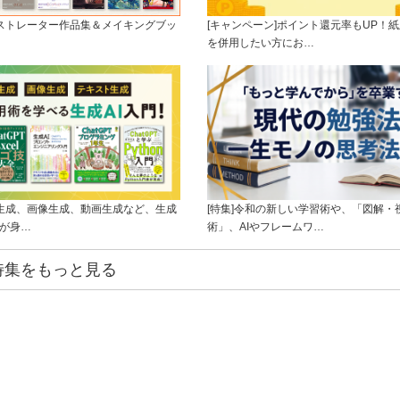
ラストレーター作品集＆メイキングブッ
[キャンペーン]ポイント還元率もUP！紙
を併用したい方にお…
ト生成、画像生成、動画生成など、生成
[特集]令和の新しい学習術や、「図解・
ルが身…
術」、AIやフレームワ…
特集をもっと見る