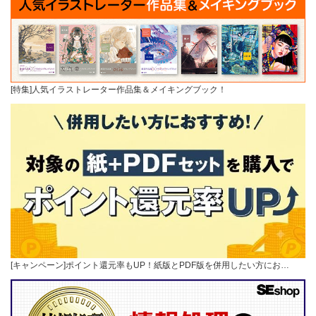
[特集]人気イラストレーター作品集＆メイキングブック！
[キャンペーン]ポイント還元率もUP！紙版とPDF版を併用したい方にお…