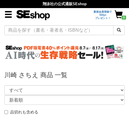
翔泳社の公式通販SEshop
新規会員登録で
500pt
0
プレゼント！
川崎 さちえ 商品 一覧
品切れも含める