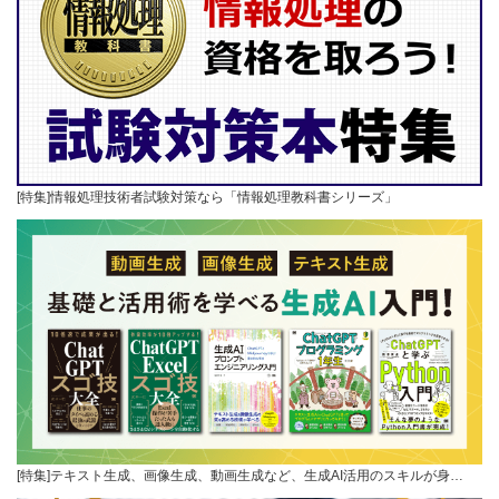
[特集]情報処理技術者試験対策なら「情報処理教科書シリーズ」
[特集]テキスト生成、画像生成、動画生成など、生成AI活用のスキルが身…