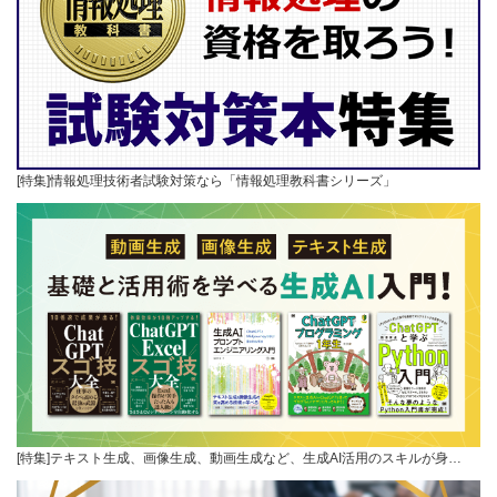
[特集]情報処理技術者試験対策なら「情報処理教科書シリーズ」
[特集]テキスト生成、画像生成、動画生成など、生成AI活用のスキルが身…