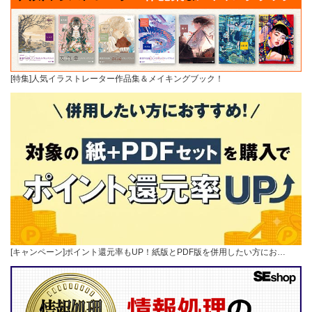
[特集]人気イラストレーター作品集＆メイキングブック！
[キャンペーン]ポイント還元率もUP！紙版とPDF版を併用したい方にお…