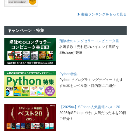
書籍ランキングをもっと見る
キャンペーン・特集
翔泳社のロングセラーコンピュータ書
名著多数！売れ筋のハイエンド書籍を
SEshopが厳選
Python特集
Pythonでプログラミングデビュー！おす
すめ本をレベル別・目的別にご紹介
【2025年】SEshop人気書籍 ベスト20
2025年SEshopで特に人気だった本を20冊
ご紹介！