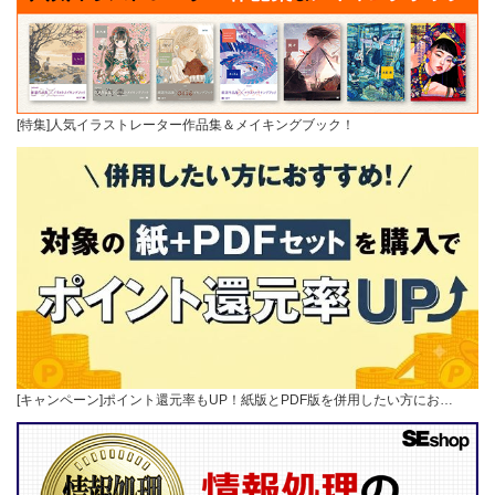
[特集]人気イラストレーター作品集＆メイキングブック！
[キャンペーン]ポイント還元率もUP！紙版とPDF版を併用したい方にお…