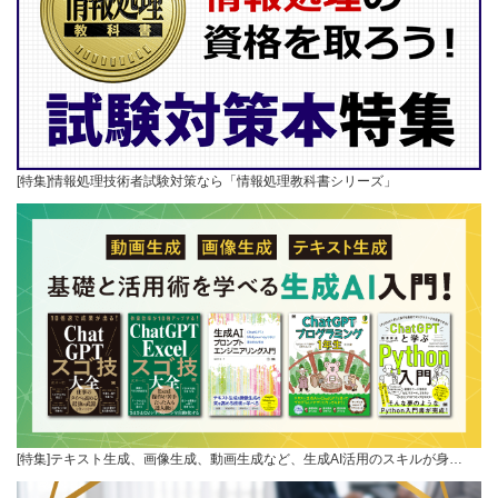
[特集]情報処理技術者試験対策なら「情報処理教科書シリーズ」
[特集]テキスト生成、画像生成、動画生成など、生成AI活用のスキルが身…