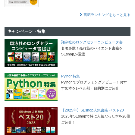
書籍ランキングをもっと見る
キャンペーン・特集
翔泳社のロングセラーコンピュータ書
名著多数！売れ筋のハイエンド書籍を
SEshopが厳選
Python特集
Pythonでプログラミングデビュー！おす
すめ本をレベル別・目的別にご紹介
【2025年】SEshop人気書籍 ベスト20
2025年SEshopで特に人気だった本を20冊
ご紹介！