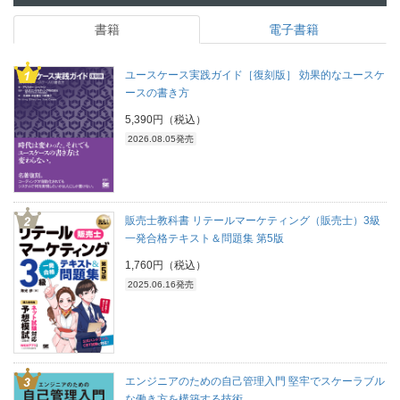
書籍
電子書籍
ユースケース実践ガイド［復刻版］ 効果的なユースケ
ースの書き方
5,390円（税込）
2026.08.05発売
販売士教科書 リテールマーケティング（販売士）3級
一発合格テキスト＆問題集 第5版
1,760円（税込）
2025.06.16発売
エンジニアのための自己管理入門 堅牢でスケーラブル
な働き方を構築する技術