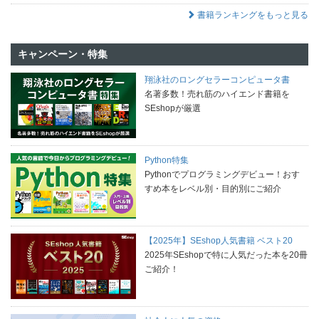
書籍ランキングをもっと見る
キャンペーン・特集
翔泳社のロングセラーコンピュータ書
名著多数！売れ筋のハイエンド書籍を
SEshopが厳選
Python特集
Pythonでプログラミングデビュー！おす
すめ本をレベル別・目的別にご紹介
【2025年】SEshop人気書籍 ベスト20
2025年SEshopで特に人気だった本を20冊
ご紹介！