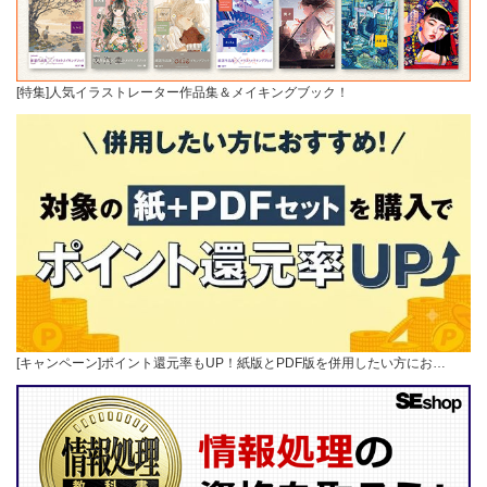
[特集]人気イラストレーター作品集＆メイキングブック！
[キャンペーン]ポイント還元率もUP！紙版とPDF版を併用したい方にお…