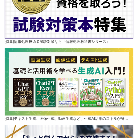
[特集]情報処理技術者試験対策なら「情報処理教科書シリーズ」
[特集]テキスト生成、画像生成、動画生成など、生成AI活用のスキルが身…