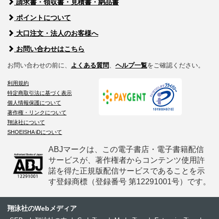
請求書・領収書・見積書・納品書
ポイントについて
大口注文・法人のお客様へ
お問い合わせはこちら
お問い合わせの前に、
よくある質問
、
ヘルプ一覧
をご確認ください。
利用規約
特定商取引法に基づく表示
個人情報保護について
著作権・リンクについて
翔泳社について
SHOEISHA iDについて
ABJマークは、この電子書店・電子書籍配信
サービスが、著作権者からコンテンツ使用許
諾を得た正規版配信サービスであることを示
す登録商標（登録番号 第12291001号）です。
翔泳社のWebメディア