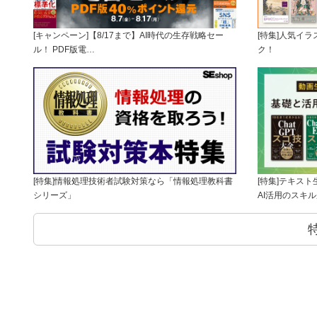
[キャンペーン]【8/17まで】AI時代の生存戦略セー
[特集]人気イ
ル！ PDF版電…
ク！
[特集]情報処理技術者試験対策なら「情報処理教科書
[特集]テキス
シリーズ」
AI活用のスキ