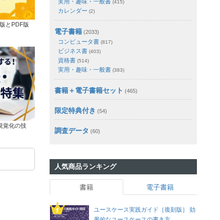
実用・趣味・一般書
(415)
カレンダー
(2)
版とPDF版
電子書籍
(2033)
コンピュータ書
(817)
ビジネス書
(403)
資格書
(514)
実用・趣味・一般書
(383)
書籍＋電子書籍セット
(465)
限定特典付き
(54)
視覚化の技
調査データ
(60)
人気商品ランキング
書籍
電子書籍
ユースケース実践ガイド［復刻版］ 効
果的なユースケースの書き方