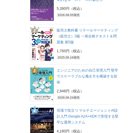
5,390円（税込）
2026.08.05発売
販売士教科書 リテールマーケティング
（販売士）3級 一発合格テキスト＆問
題集 第5版
1,760円（税込）
2025.06.16発売
エンジニアのための自己管理入門 堅牢
でスケーラブルな働き方を構築する技
術
2,948円（税込）
2026.06.24発売
現場で役立つ マルチエージェントAI設
計入門 Google A2A×ADKで実現する堅
牢な運用システム
4,180円（税込）