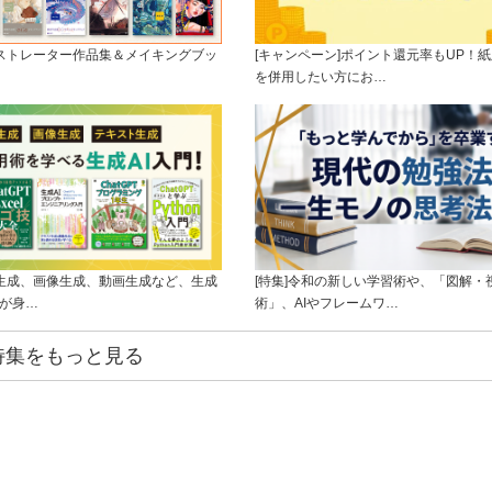
ラストレーター作品集＆メイキングブッ
[キャンペーン]ポイント還元率もUP！紙
を併用したい方にお…
ト生成、画像生成、動画生成など、生成
[特集]令和の新しい学習術や、「図解・
ルが身…
術」、AIやフレームワ…
特集をもっと見る