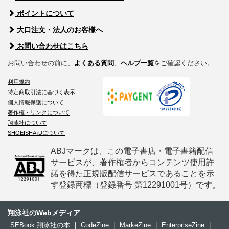
ポイントについて
大口注文・法人のお客様へ
お問い合わせはこちら
お問い合わせの前に、
よくある質問
、
ヘルプ一覧
をご確認ください。
利用規約
特定商取引法に基づく表示
個人情報保護について
著作権・リンクについて
翔泳社について
SHOEISHA iDについて
ABJマークは、この電子書店・電子書籍配信
サービスが、著作権者からコンテンツ使用許
諾を得た正規版配信サービスであることを示
す登録商標（登録番号 第12291001号）です。
翔泳社のWebメディア
SEBook 翔泳社の本
|
CodeZine
|
MarkeZine
|
EnterpriseZine
|