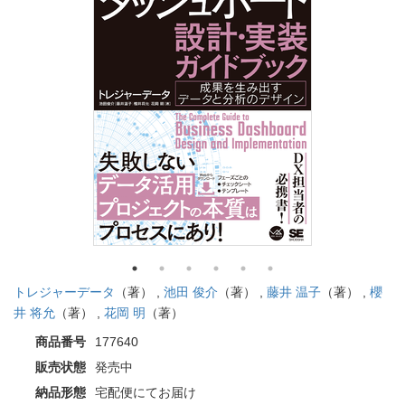
トレジャーデータ
（著） ,
池田 俊介
（著） ,
藤井 温子
（著） ,
櫻
井 将允
（著） ,
花岡 明
（著）
商品番号
177640
販売状態
発売中
納品形態
宅配便にてお届け