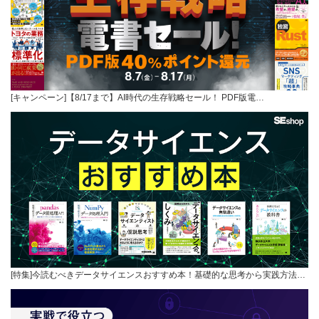
[キャンペーン]【8/17まで】AI時代の生存戦略セール！ PDF版電…
[特集]今読むべきデータサイエンスおすすめ本！基礎的な思考から実践方法…