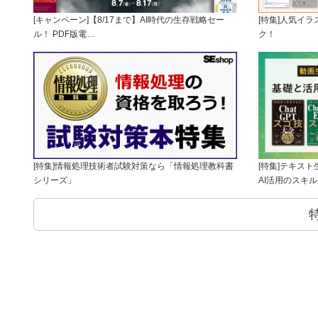
[キャンペーン]【8/17まで】AI時代の生存戦略セー
[特集]人気イ
ル！ PDF版電…
ク！
[特集]情報処理技術者試験対策なら「情報処理教科書
[特集]テキス
シリーズ」
AI活用のスキ