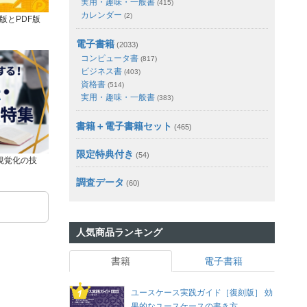
実用・趣味・一般書
(415)
カレンダー
(2)
版とPDF版
電子書籍
(2033)
コンピュータ書
(817)
ビジネス書
(403)
資格書
(514)
実用・趣味・一般書
(383)
書籍＋電子書籍セット
(465)
限定特典付き
(54)
視覚化の技
調査データ
(60)
人気商品ランキング
書籍
電子書籍
ユースケース実践ガイド［復刻版］ 効
果的なユースケースの書き方