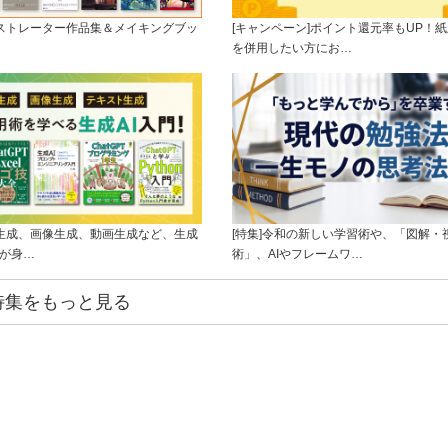
ラストレーター作品集＆メイキングブッ
[キャンペーン]ポイント還元率もUP！紙
を併用したい方にお…
ト生成、画像生成、動画生成など、生成
[特集]令和の新しい学習術や、「図解・
ルが身…
術」、AIやフレームワ…
特集をもっと見る