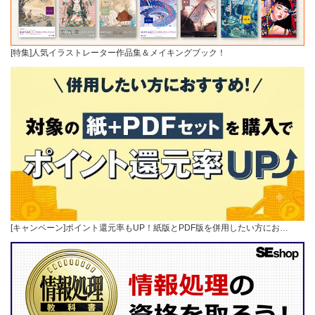
[特集]人気イラストレーター作品集＆メイキングブック！
[キャンペーン]ポイント還元率もUP！紙版とPDF版を併用したい方にお…