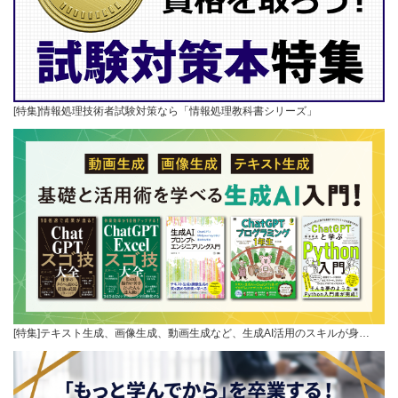
[特集]情報処理技術者試験対策なら「情報処理教科書シリーズ」
[特集]テキスト生成、画像生成、動画生成など、生成AI活用のスキルが身…