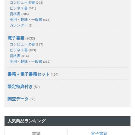
コンピュータ書
(563)
ビジネス書
(341)
資格書
(186)
実用・趣味・一般書
(415)
カレンダー
(2)
電子書籍
(2032)
コンピュータ書
(817)
ビジネス書
(403)
資格書
(514)
実用・趣味・一般書
(382)
書籍＋電子書籍セット
(464)
限定特典付き
(52)
調査データ
(60)
人気商品ランキング
書籍
電子書籍