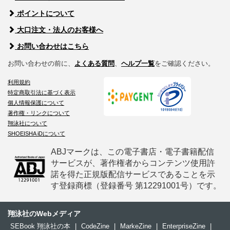
ポイントについて
大口注文・法人のお客様へ
お問い合わせはこちら
お問い合わせの前に、
よくある質問
、
ヘルプ一覧
をご確認ください。
利用規約
特定商取引法に基づく表示
個人情報保護について
著作権・リンクについて
翔泳社について
SHOEISHA iDについて
ABJマークは、この電子書店・電子書籍配信
サービスが、著作権者からコンテンツ使用許
諾を得た正規版配信サービスであることを示
す登録商標（登録番号 第12291001号）です。
翔泳社のWebメディア
SEBook 翔泳社の本
|
CodeZine
|
MarkeZine
|
EnterpriseZine
|