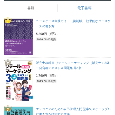
書籍
電子書籍
ユースケース実践ガイド［復刻版］ 効果的なユースケ
ースの書き方
5,390円（税込）
2026.08.05発売
販売士教科書 リテールマーケティング（販売士）3級
一発合格テキスト＆問題集 第5版
1,760円（税込）
2025.06.16発売
エンジニアのための自己管理入門 堅牢でスケーラブル
な働き方を構築する技術