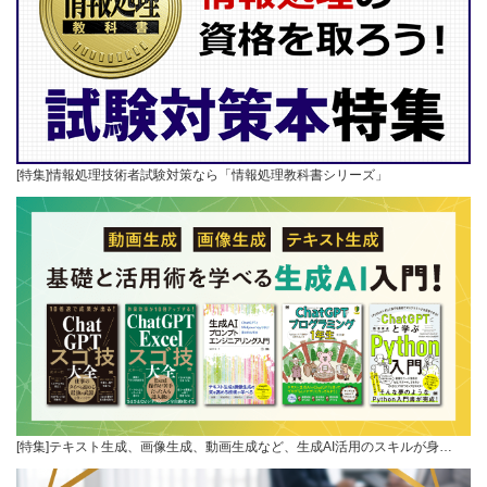
[特集]情報処理技術者試験対策なら「情報処理教科書シリーズ」
[特集]テキスト生成、画像生成、動画生成など、生成AI活用のスキルが身…