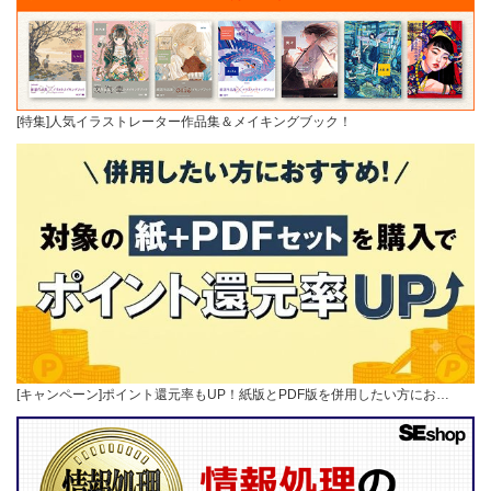
[特集]人気イラストレーター作品集＆メイキングブック！
[キャンペーン]ポイント還元率もUP！紙版とPDF版を併用したい方にお…