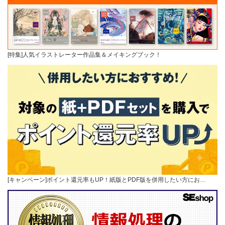
[特集]人気イラストレーター作品集＆メイキングブック！
[キャンペーン]ポイント還元率もUP！紙版とPDF版を併用したい方にお…