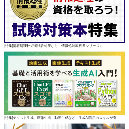
[特集]情報処理技術者試験対策なら「情報処理教科書シリーズ」
[特集]テキスト生成、画像生成、動画生成など、生成AI活用のスキルが身…