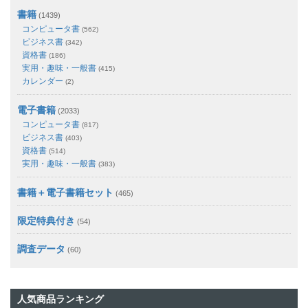
書籍
(1439)
コンピュータ書
(562)
ビジネス書
(342)
資格書
(186)
実用・趣味・一般書
(415)
カレンダー
(2)
電子書籍
(2033)
コンピュータ書
(817)
ビジネス書
(403)
資格書
(514)
実用・趣味・一般書
(383)
書籍＋電子書籍セット
(465)
限定特典付き
(54)
調査データ
(60)
人気商品ランキング