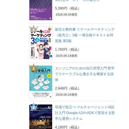
5,390円（税込）
2026.08.05発売
販売士教科書 リテールマーケティング
（販売士）3級 一発合格テキスト＆問
題集 第5版
1,760円（税込）
2025.06.16発売
エンジニアのための自己管理入門 堅牢
でスケーラブルな働き方を構築する技
術
2,948円（税込）
2026.06.24発売
現場で役立つ マルチエージェントAI設
計入門 Google A2A×ADKで実現する堅
牢な運用システム
4,180円（税込）