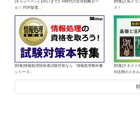
[キャンペーン]【8/17まで】AI時代の生存戦略セー
[特集]人気イ
ル！ PDF版電…
ク！
[特集]情報処理技術者試験対策なら「情報処理教科書
[特集]テキス
シリーズ」
AI活用のスキ