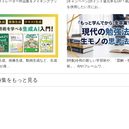
ラストレーター作品集＆メイキングブッ
[キャンペーン]ポイント還元率もUP！紙
を併用したい方にお…
ト生成、画像生成、動画生成など、生成
[特集]令和の新しい学習術や、「図解・
ルが身…
術」、AIやフレームワ…
特集をもっと見る