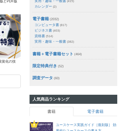
実用・趣味・一般書
版とPDF版
(415)
カレンダー
(2)
電子書籍
(2032)
コンピュータ書
(817)
ビジネス書
(403)
資格書
(514)
実用・趣味・一般書
(382)
書籍＋電子書籍セット
(464)
視覚化の技
限定特典付き
(52)
調査データ
(60)
人気商品ランキング
書籍
電子書籍
ユースケース実践ガイド［復刻版］ 効
果的なユースケースの書き方