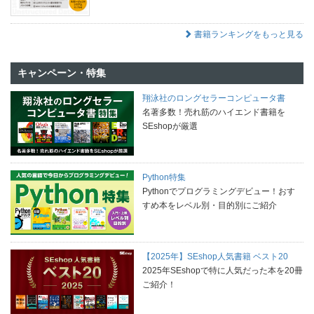
書籍ランキングをもっと見る
キャンペーン・特集
翔泳社のロングセラーコンピュータ書
名著多数！売れ筋のハイエンド書籍を
SEshopが厳選
Python特集
Pythonでプログラミングデビュー！おす
すめ本をレベル別・目的別にご紹介
【2025年】SEshop人気書籍 ベスト20
2025年SEshopで特に人気だった本を20冊
ご紹介！