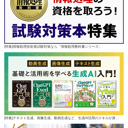
[特集]情報処理技術者試験対策なら「情報処理教科書シリーズ」
[特集]テキスト生成、画像生成、動画生成など、生成AI活用のスキルが身…