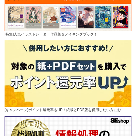
[特集]人気イラストレーター作品集＆メイキングブック！
[キャンペーン]ポイント還元率もUP！紙版とPDF版を併用したい方にお…