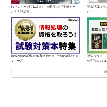
[キャンペーン]【8/17まで】AI時代の生存戦略セー
[特集]人気イ
ル！ PDF版電…
ク！
[特集]情報処理技術者試験対策なら「情報処理教科書
[特集]テキス
シリーズ」
AI活用のスキ