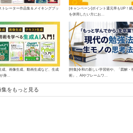
ラストレーター作品集＆メイキングブッ
[キャンペーン]ポイント還元率もUP！紙
を併用したい方にお…
ト生成、画像生成、動画生成など、生成
[特集]令和の新しい学習術や、「図解・
ルが身…
術」、AIやフレームワ…
特集をもっと見る