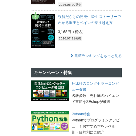
2026.08.20発売
誤解だらけの開発生産性 ストーリーで
わかる重圧とペインの乗り越え方
3,168円（税込）
2026.07.21発売
書籍ランキングをもっと見る
キャンペーン・特集
翔泳社のロングセラーコンピ
ュータ書
名著多数！売れ筋のハイエン
ド書籍をSEshopが厳選
Python特集
Pythonでプログラミングデビ
ュー！おすすめ本をレベル
別・目的別にご紹介