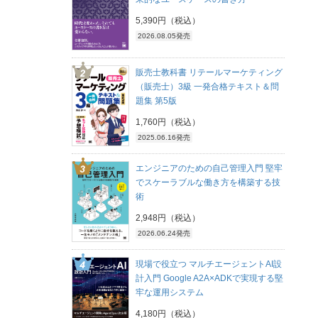
5,390円（税込）
2026.08.05発売
販売士教科書 リテールマーケティング
（販売士）3級 一発合格テキスト＆問
題集 第5版
1,760円（税込）
2025.06.16発売
エンジニアのための自己管理入門 堅牢
でスケーラブルな働き方を構築する技
術
2,948円（税込）
2026.06.24発売
現場で役立つ マルチエージェントAI設
計入門 Google A2A×ADKで実現する堅
牢な運用システム
4,180円（税込）