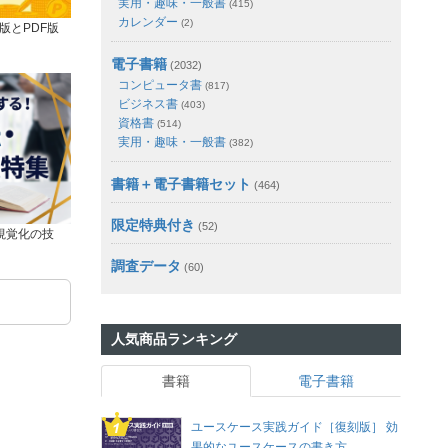
実用・趣味・一般書
(415)
カレンダー
(2)
版とPDF版
電子書籍
(2032)
コンピュータ書
(817)
ビジネス書
(403)
資格書
(514)
実用・趣味・一般書
(382)
書籍＋電子書籍セット
(464)
限定特典付き
(52)
視覚化の技
調査データ
(60)
人気商品ランキング
書籍
電子書籍
ユースケース実践ガイド［復刻版］ 効
果的なユースケースの書き方