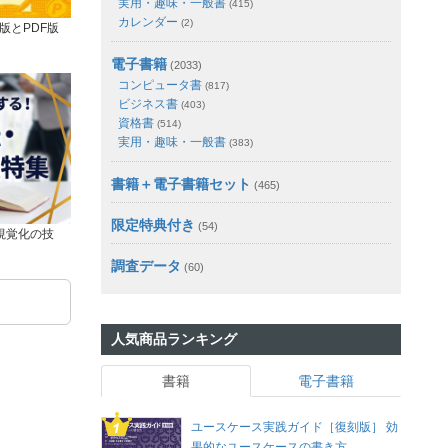
実用・趣味・一般書
(415)
カレンダー
(2)
版とPDF版
電子書籍
(2033)
コンピュータ書
(817)
ビジネス書
(403)
資格書
(514)
実用・趣味・一般書
(383)
書籍＋電子書籍セット
(465)
限定特典付き
(54)
視覚化の技
調査データ
(60)
人気商品ランキング
書籍
電子書籍
ユースケース実践ガイド［復刻版］ 効
果的なユースケースの書き方