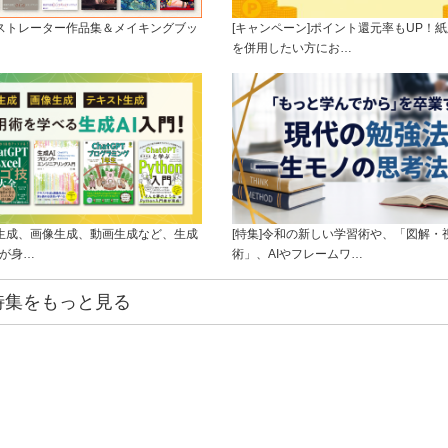
ラストレーター作品集＆メイキングブッ
[キャンペーン]ポイント還元率もUP！紙
を併用したい方にお…
ト生成、画像生成、動画生成など、生成
[特集]令和の新しい学習術や、「図解・
ルが身…
術」、AIやフレームワ…
特集をもっと見る