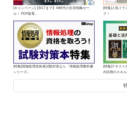
[キャンペーン]【8/17まで】AI時代の生存戦略セー
[特集]人気イ
ル！ PDF版電…
ク！
[特集]情報処理技術者試験対策なら「情報処理教科書
[特集]テキス
シリーズ」
AI活用のスキ