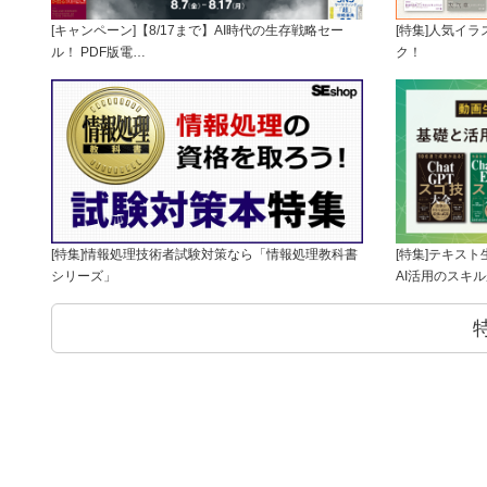
[キャンペーン]【8/17まで】AI時代の生存戦略セー
[特集]人気イ
ル！ PDF版電…
ク！
[特集]情報処理技術者試験対策なら「情報処理教科書
[特集]テキス
シリーズ」
AI活用のスキ