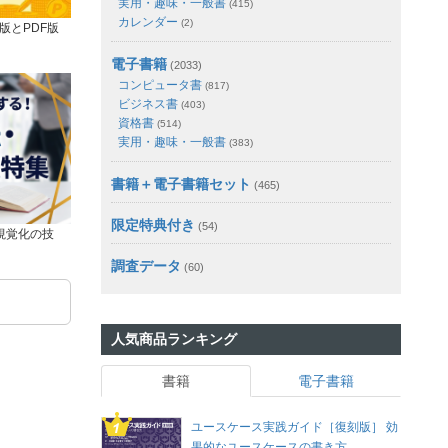
実用・趣味・一般書
(415)
カレンダー
(2)
版とPDF版
電子書籍
(2033)
コンピュータ書
(817)
ビジネス書
(403)
資格書
(514)
実用・趣味・一般書
(383)
書籍＋電子書籍セット
(465)
限定特典付き
(54)
視覚化の技
調査データ
(60)
人気商品ランキング
書籍
電子書籍
ユースケース実践ガイド［復刻版］ 効
果的なユースケースの書き方