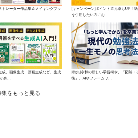
ラストレーター作品集＆メイキングブッ
[キャンペーン]ポイント還元率もUP！紙
を併用したい方にお…
ト生成、画像生成、動画生成など、生成
[特集]令和の新しい学習術や、「図解・
ルが身…
術」、AIやフレームワ…
特集をもっと見る