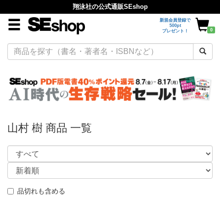
翔泳社の公式通販SEshop
新規会員登録で
500pt
0
プレゼント！
山村 樹 商品 一覧
品切れも含める