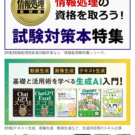
[特集]情報処理技術者試験対策なら「情報処理教科書シリーズ」
[特集]テキスト生成、画像生成、動画生成など、生成AI活用のスキルが身…