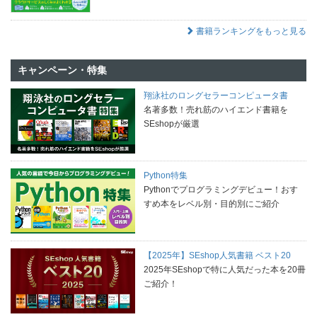
書籍ランキングをもっと見る
キャンペーン・特集
翔泳社のロングセラーコンピュータ書
名著多数！売れ筋のハイエンド書籍を
SEshopが厳選
Python特集
Pythonでプログラミングデビュー！おす
すめ本をレベル別・目的別にご紹介
【2025年】SEshop人気書籍 ベスト20
2025年SEshopで特に人気だった本を20冊
ご紹介！