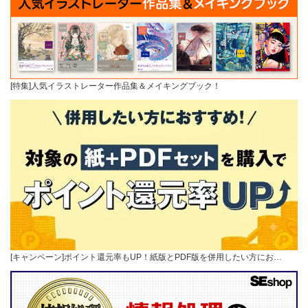
[特集]人気イラストレーター作品集＆メイキングブック！
[キャンペーン]ポイント還元率もUP！紙版とPDF版を併用したい方にお…