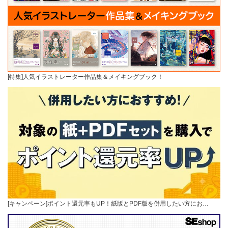
[特集]人気イラストレーター作品集＆メイキングブック！
[キャンペーン]ポイント還元率もUP！紙版とPDF版を併用したい方にお…