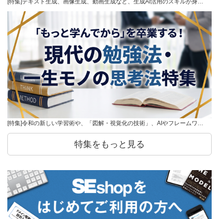
[特集]テキスト生成、画像生成、動画生成など、生成AI活用のスキルが身…
[特集]令和の新しい学習術や、「図解・視覚化の技術」、AIやフレームワ…
特集をもっと見る