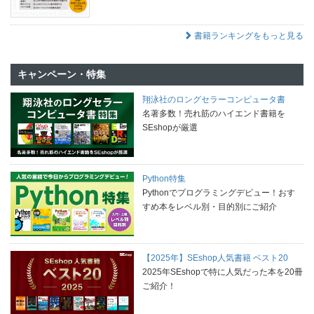
書籍ランキングをもっと見る
キャンペーン・特集
翔泳社のロングセラーコンピュータ書
名著多数！売れ筋のハイエンド書籍を
SEshopが厳選
Python特集
Pythonでプログラミングデビュー！おす
すめ本をレベル別・目的別にご紹介
【2025年】SEshop人気書籍 ベスト20
2025年SEshopで特に人気だった本を20冊
ご紹介！