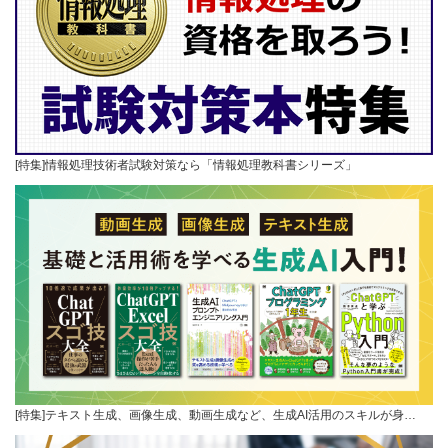
[特集]情報処理技術者試験対策なら「情報処理教科書シリーズ」
[特集]テキスト生成、画像生成、動画生成など、生成AI活用のスキルが身…