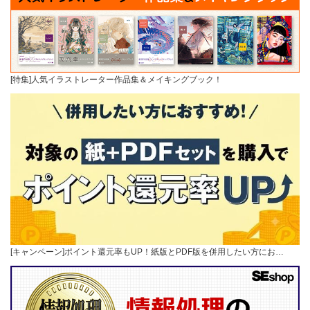
[特集]人気イラストレーター作品集＆メイキングブック！
[キャンペーン]ポイント還元率もUP！紙版とPDF版を併用したい方にお…