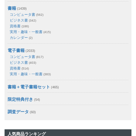
書籍
(1439)
コンピュータ書
(562)
ビジネス書
(342)
資格書
(186)
実用・趣味・一般書
(415)
カレンダー
(2)
電子書籍
(2033)
コンピュータ書
(817)
ビジネス書
(403)
資格書
(514)
実用・趣味・一般書
(383)
書籍＋電子書籍セット
(465)
限定特典付き
(54)
調査データ
(60)
人気商品ランキング