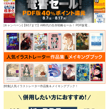
[キャンペーン]【8/17まで】AI時代の生存戦略セール！ PDF版電…
[特集]人気イラストレーター作品集＆メイキングブック！