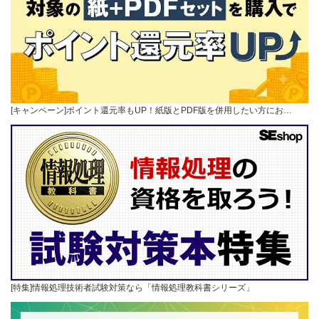
[キャンペーン]ポイント還元率もUP！紙版とPDF版を併用したい方にお…
[特集]情報処理技術者試験対策なら「情報処理教科書シリーズ」