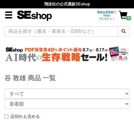
翔泳社の公式通販SEshop
新規会員登録で
500pt
0
プレゼント！
谷 敦雄 商品 一覧
品切れも含める