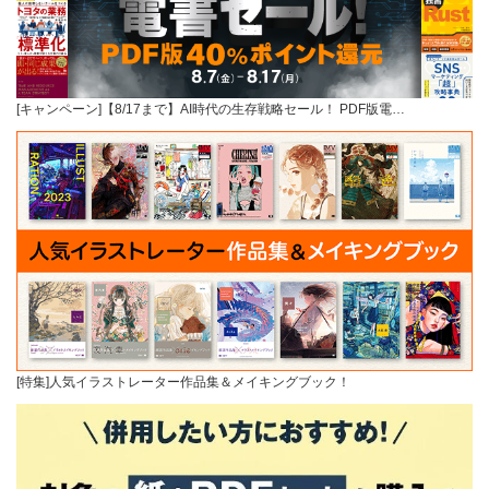
[キャンペーン]【8/17まで】AI時代の生存戦略セール！ PDF版電…
[特集]人気イラストレーター作品集＆メイキングブック！