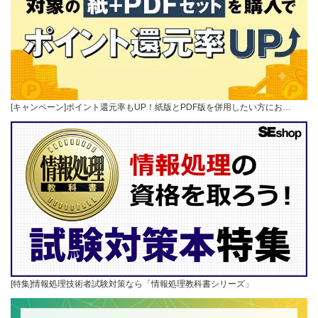
[キャンペーン]ポイント還元率もUP！紙版とPDF版を併用したい方にお…
[特集]情報処理技術者試験対策なら「情報処理教科書シリーズ」