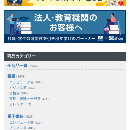
商品カテゴリー
全商品一覧
(3936)
書籍
(1439)
コンピュータ書
(562)
ビジネス書
(342)
資格書
(186)
実用・趣味・一般書
(415)
カレンダー
(2)
電子書籍
(2033)
コンピュータ書
(817)
ビジネス書
(403)