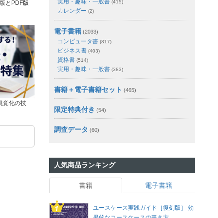
実用・趣味・一般書
(415)
版とPDF版
カレンダー
(2)
電子書籍
(2033)
コンピュータ書
(817)
ビジネス書
(403)
資格書
(514)
実用・趣味・一般書
(383)
書籍＋電子書籍セット
(465)
視覚化の技
限定特典付き
(54)
調査データ
(60)
人気商品ランキング
書籍
電子書籍
ユースケース実践ガイド［復刻版］ 効
果的なユースケースの書き方