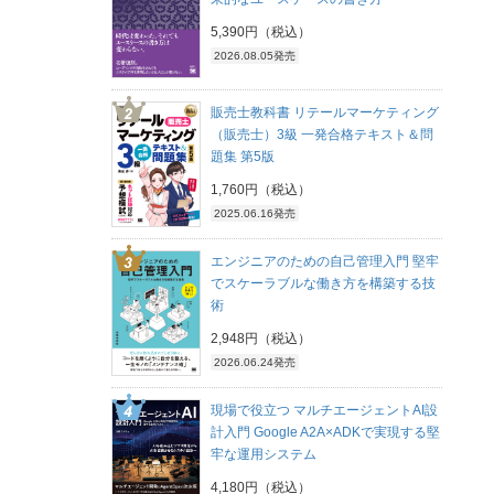
5,390円（税込）
2026.08.05発売
販売士教科書 リテールマーケティング
（販売士）3級 一発合格テキスト＆問
題集 第5版
1,760円（税込）
2025.06.16発売
エンジニアのための自己管理入門 堅牢
でスケーラブルな働き方を構築する技
術
2,948円（税込）
2026.06.24発売
現場で役立つ マルチエージェントAI設
計入門 Google A2A×ADKで実現する堅
牢な運用システム
4,180円（税込）