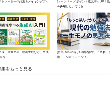
ラストレーター作品集＆メイキングブッ
[キャンペーン]ポイント還元率もUP！紙
を併用したい方にお…
ト生成、画像生成、動画生成など、生成
[特集]令和の新しい学習術や、「図解・
ルが身…
術」、AIやフレームワ…
特集をもっと見る