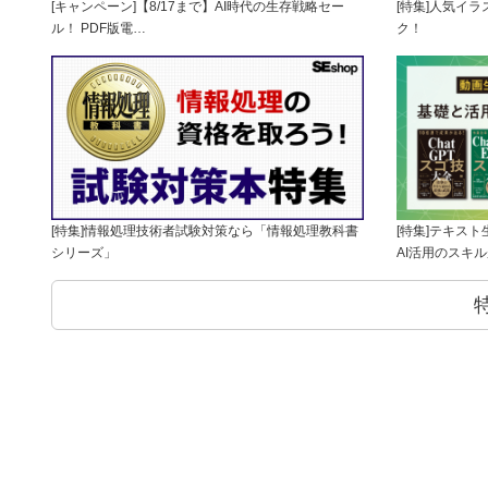
[キャンペーン]【8/17まで】AI時代の生存戦略セー
[特集]人気イ
ル！ PDF版電…
ク！
[特集]情報処理技術者試験対策なら「情報処理教科書
[特集]テキス
シリーズ」
AI活用のスキ