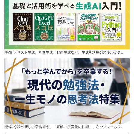
[特集]テキスト生成、画像生成、動画生成など、生成AI活用のスキルが身…
[特集]令和の新しい学習術や、「図解・視覚化の技術」、AIやフレームワ…