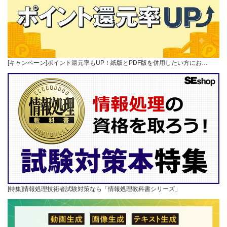
[キャンペーン]ポイント還元率もUP！紙版とPDF版を併用したい方にお…
[特集]情報処理技術者試験対策なら「情報処理教科書シリーズ」