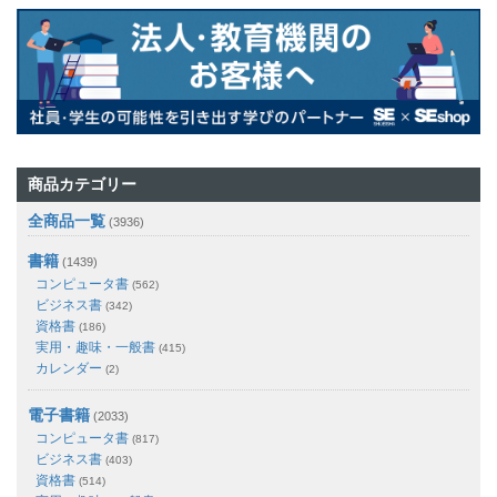
商品カテゴリー
全商品一覧
(3936)
書籍
(1439)
コンピュータ書
(562)
ビジネス書
(342)
資格書
(186)
実用・趣味・一般書
(415)
カレンダー
(2)
電子書籍
(2033)
コンピュータ書
(817)
ビジネス書
(403)
資格書
(514)