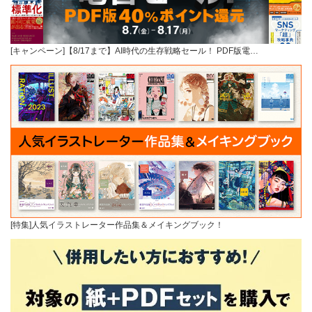
[キャンペーン]【8/17まで】AI時代の生存戦略セール！ PDF版電…
[特集]人気イラストレーター作品集＆メイキングブック！