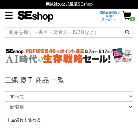
翔泳社の公式通販SEshop
新規会員登録で
500pt
0
プレゼント！
三縄 慶子 商品 一覧
品切れも含める