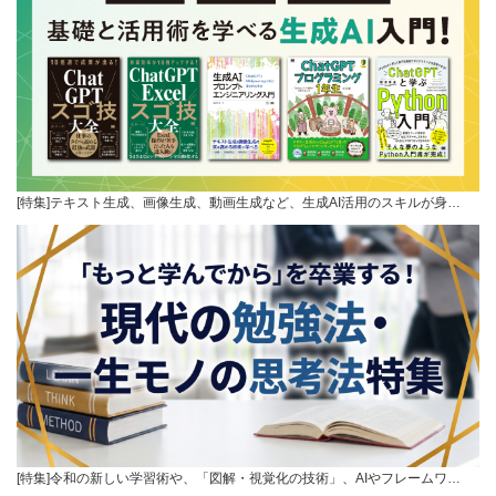
[特集]テキスト生成、画像生成、動画生成など、生成AI活用のスキルが身…
[特集]令和の新しい学習術や、「図解・視覚化の技術」、AIやフレームワ…