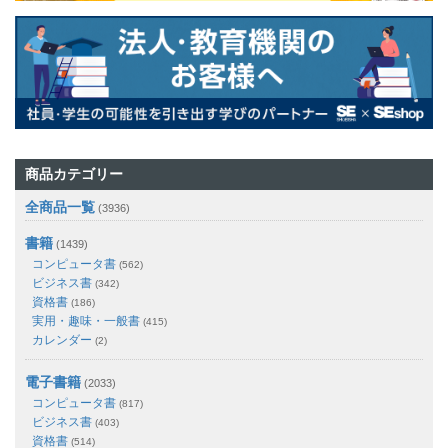
商品カテゴリー
全商品一覧
(3936)
書籍
(1439)
コンピュータ書
(562)
ビジネス書
(342)
資格書
(186)
実用・趣味・一般書
(415)
カレンダー
(2)
電子書籍
(2033)
コンピュータ書
(817)
ビジネス書
(403)
資格書
(514)