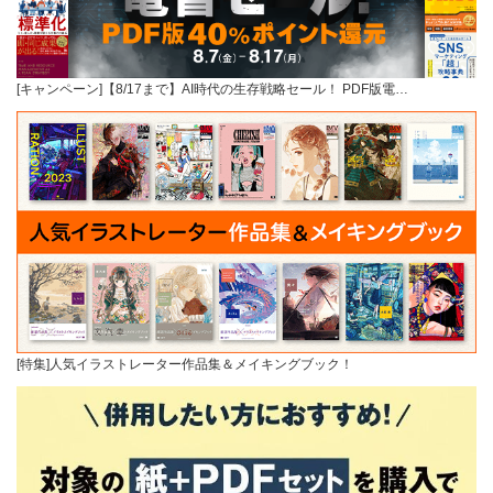
[キャンペーン]【8/17まで】AI時代の生存戦略セール！ PDF版電…
[特集]人気イラストレーター作品集＆メイキングブック！