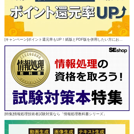
[キャンペーン]ポイント還元率もUP！紙版とPDF版を併用したい方にお…
[特集]情報処理技術者試験対策なら「情報処理教科書シリーズ」