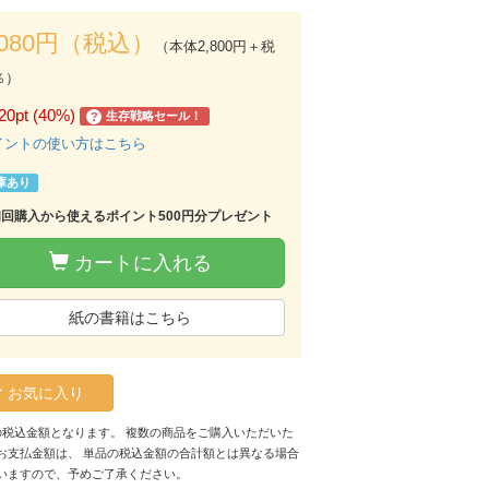
,080円（税込）
（本体2,800円＋税
％）
20pt (40%)
生存戦略セール！
?
イントの使い方はこちら
庫あり
初回購入から使えるポイント500円分プレゼント
カートに入れる
紙の書籍はこちら
お気に入り
の税込金額となります。 複数の商品をご購入いただいた
お支払金額は、 単品の税込金額の合計額とは異なる場合
いますので、予めご了承ください。