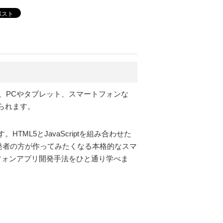
ポスト
には、PCやタブレット、スマートフォンな
げられます。
TML5とJavaScriptを組み合わせた
発者の方が作ってみたくなる本格的なスマ
ートフォンアプリ開発手法をひと通り学べま