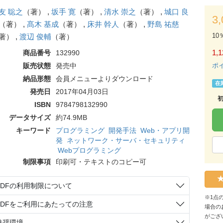
友 聡之
（著） ,
坂手 寛
（著） ,
清水 崇之
（著） ,
城口 良
3
（著） ,
髙木 基成
（著） ,
床井 幹人
（著） ,
野島 祐慈
10
著） ,
渡辺 俊輔
（著）
1,1
商品番号
132990
販売状態
発売中
ポ
納品形態
会員メニューよりダウンロード
在
発売日
2017年04月03日
ISBN
9784798132990
データサイズ
約74.9MB
キーワード
プログラミング
開発手法
Web・アプリ開
発
ネットワーク・サーバ・セキュリティ
Webプログラミング
制限事項
印刷可・テキストのコピー可
PDFの利用制限について
※1点
PDFをご利用にあたっての注意
場合の
がござ
推奨環境