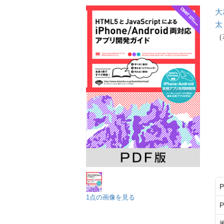
大
太
（
1点の画像を見る