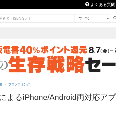
よくある質問
書
プログラミング
iptによるiPhone/Android両