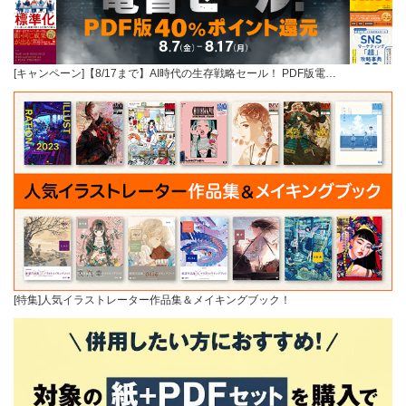
[キャンペーン]【8/17まで】AI時代の生存戦略セール！ PDF版電…
[特集]人気イラストレーター作品集＆メイキングブック！