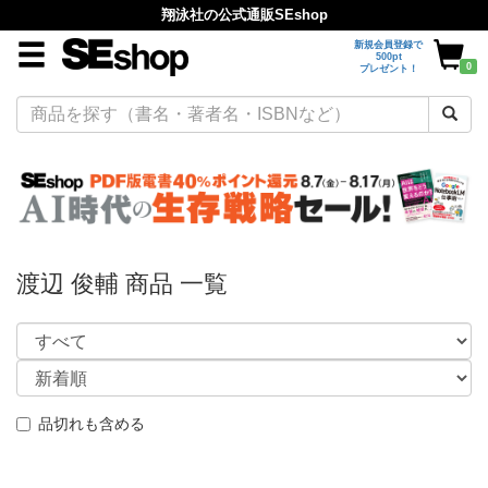
翔泳社の公式通販SEshop
新規会員登録で
500pt
0
プレゼント！
渡辺 俊輔 商品 一覧
品切れも含める