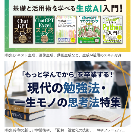
[特集]テキスト生成、画像生成、動画生成など、生成AI活用のスキルが身…
[特集]令和の新しい学習術や、「図解・視覚化の技術」、AIやフレームワ…