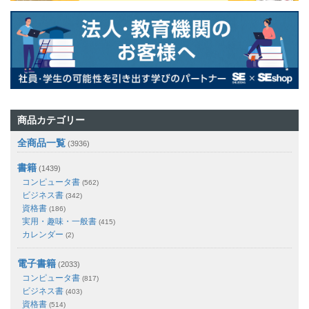
商品カテゴリー
全商品一覧
(3936)
書籍
(1439)
コンピュータ書
(562)
ビジネス書
(342)
資格書
(186)
実用・趣味・一般書
(415)
カレンダー
(2)
電子書籍
(2033)
コンピュータ書
(817)
ビジネス書
(403)
資格書
(514)