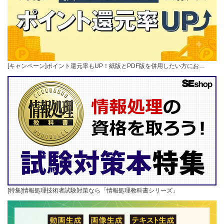
[キャンペーン]ポイント還元率もUP！紙版とPDF版を併用したい方にお…
[特集]情報処理技術者試験対策なら「情報処理教科書シリーズ」