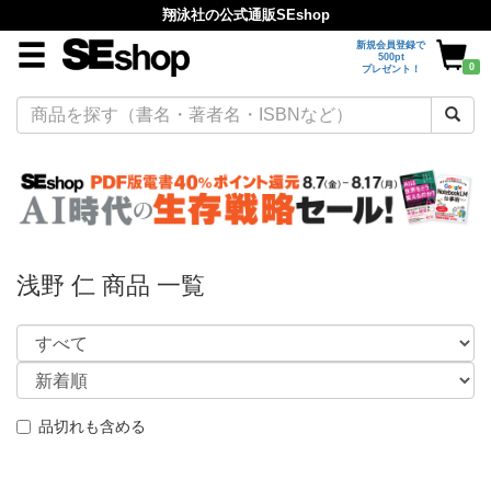
翔泳社の公式通販SEshop
新規会員登録で
500pt
0
プレゼント！
浅野 仁 商品 一覧
品切れも含める