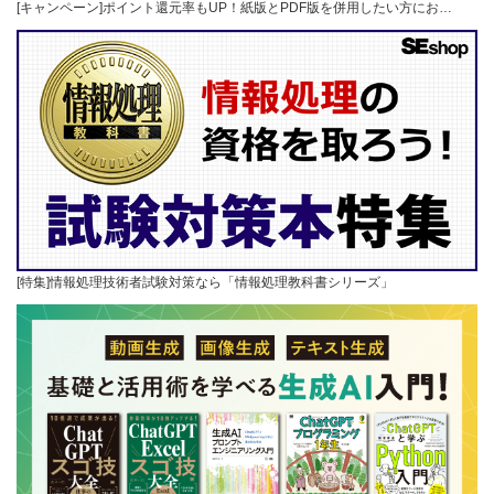
[キャンペーン]ポイント還元率もUP！紙版とPDF版を併用したい方にお…
[特集]情報処理技術者試験対策なら「情報処理教科書シリーズ」