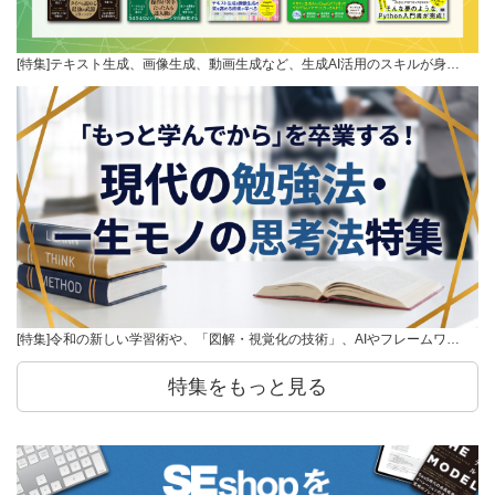
[特集]テキスト生成、画像生成、動画生成など、生成AI活用のスキルが身…
[特集]令和の新しい学習術や、「図解・視覚化の技術」、AIやフレームワ…
特集をもっと見る