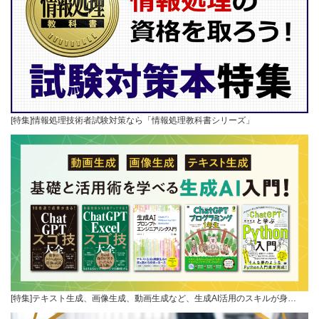
[特集]情報処理技術者試験対策なら「情報処理教科書シリーズ」
[特集]テキスト生成、画像生成、動画生成など、生成AI活用のスキルが身…