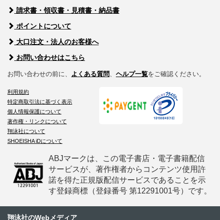
請求書・領収書・見積書・納品書
ポイントについて
大口注文・法人のお客様へ
お問い合わせはこちら
お問い合わせの前に、
よくある質問
、
ヘルプ一覧
をご確認ください。
利用規約
特定商取引法に基づく表示
個人情報保護について
著作権・リンクについて
翔泳社について
SHOEISHA iDについて
ABJマークは、この電子書店・電子書籍配信
サービスが、著作権者からコンテンツ使用許
諾を得た正規版配信サービスであることを示
す登録商標（登録番号 第12291001号）です。
翔泳社のWebメディア