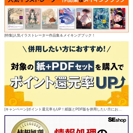
[特集]人気イラストレーター作品集＆メイキングブック！
[キャンペーン]ポイント還元率もUP！紙版とPDF版を併用したい方にお…