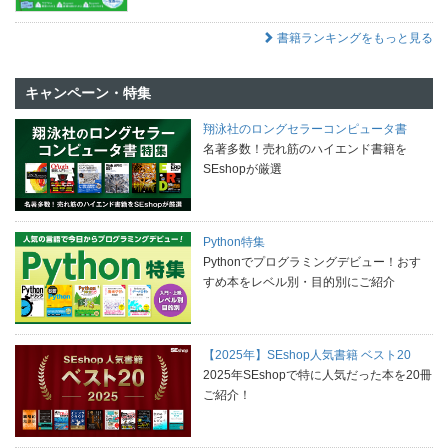
書籍ランキングをもっと見る
キャンペーン・特集
翔泳社のロングセラーコンピュータ書
名著多数！売れ筋のハイエンド書籍を
SEshopが厳選
Python特集
Pythonでプログラミングデビュー！おす
すめ本をレベル別・目的別にご紹介
【2025年】SEshop人気書籍 ベスト20
2025年SEshopで特に人気だった本を20冊
ご紹介！