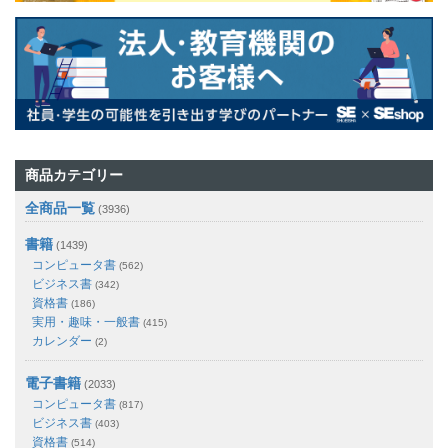
商品カテゴリー
全商品一覧
(3936)
書籍
(1439)
コンピュータ書
(562)
ビジネス書
(342)
資格書
(186)
実用・趣味・一般書
(415)
カレンダー
(2)
電子書籍
(2033)
コンピュータ書
(817)
ビジネス書
(403)
資格書
(514)