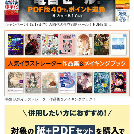
[キャンペーン]【8/17まで】AI時代の生存戦略セール！ PDF版電…
[特集]人気イラストレーター作品集＆メイキングブック！