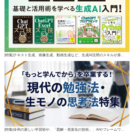
[特集]テキスト生成、画像生成、動画生成など、生成AI活用のスキルが身…
[特集]令和の新しい学習術や、「図解・視覚化の技術」、AIやフレームワ…