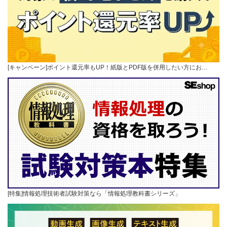
[キャンペーン]ポイント還元率もUP！紙版とPDF版を併用したい方にお…
[特集]情報処理技術者試験対策なら「情報処理教科書シリーズ」