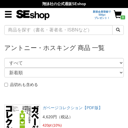
翔泳社の公式通販SEshop
新規会員登録で
500pt
0
プレゼント！
アントニー・ホスキング 商品 一覧
品切れも含める
ガベージコレクション【PDF版】
4,620円（税込）
420pt (10%)