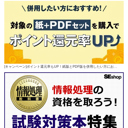
[キャンペーン]ポイント還元率もUP！紙版とPDF版を併用したい方にお…