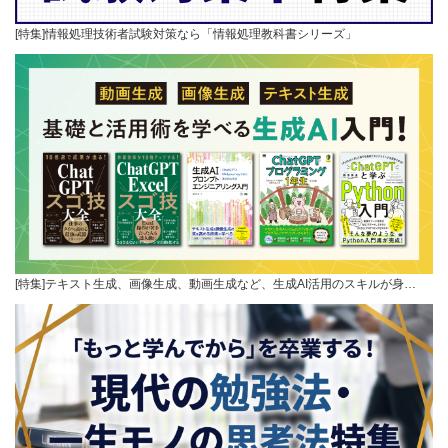
[特集]情報処理技術者試験対策なら「情報処理教科書シリーズ」
[特集]テキスト生成、画像生成、動画生成など、生成AI活用のスキルが身…