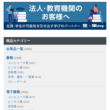
商品カテゴリー
全商品一覧
(3933)
書籍
(1438)
コンピュータ書
(562)
ビジネス書
(342)
資格書
(186)
実用・趣味・一般書
(414)
カレンダー
(2)
電子書籍
(2032)
コンピュータ書
(817)
ビジネス書
(403)
資格書
(514)