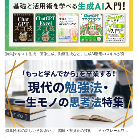
[特集]テキスト生成、画像生成、動画生成など、生成AI活用のスキルが身…
[特集]令和の新しい学習術や、「図解・視覚化の技術」、AIやフレームワ…