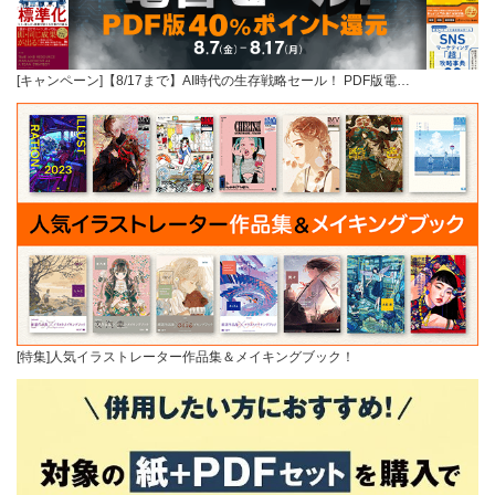
[キャンペーン]【8/17まで】AI時代の生存戦略セール！ PDF版電…
[特集]人気イラストレーター作品集＆メイキングブック！