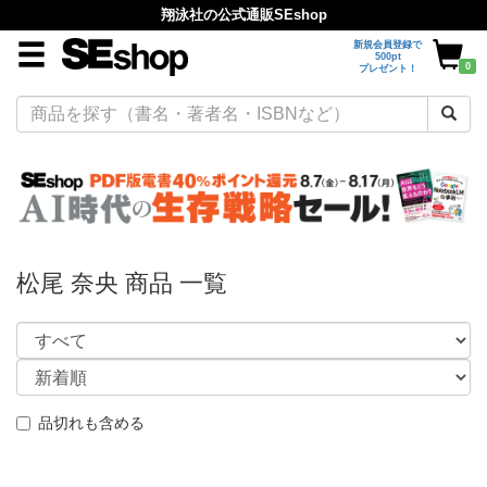
翔泳社の公式通販SEshop
新規会員登録で
500pt
0
プレゼント！
松尾 奈央 商品 一覧
品切れも含める