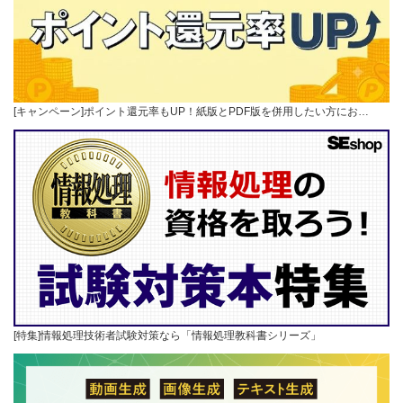
[キャンペーン]ポイント還元率もUP！紙版とPDF版を併用したい方にお…
[特集]情報処理技術者試験対策なら「情報処理教科書シリーズ」