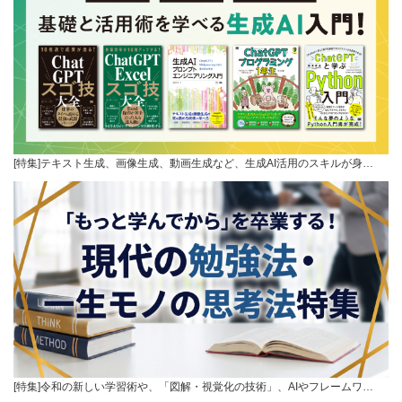
[特集]テキスト生成、画像生成、動画生成など、生成AI活用のスキルが身…
[特集]令和の新しい学習術や、「図解・視覚化の技術」、AIやフレームワ…