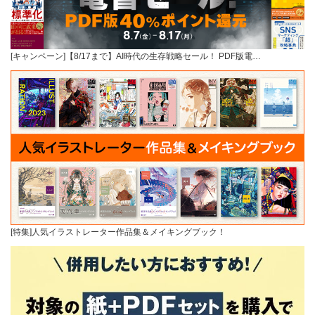
[キャンペーン]【8/17まで】AI時代の生存戦略セール！ PDF版電…
[特集]人気イラストレーター作品集＆メイキングブック！