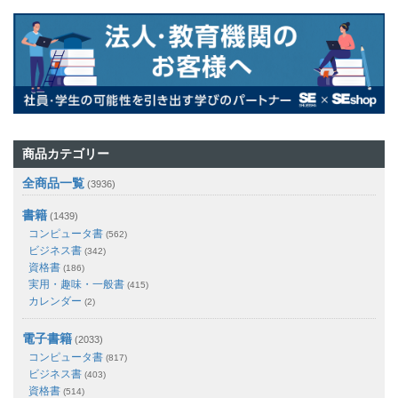
商品カテゴリー
全商品一覧
(3936)
書籍
(1439)
コンピュータ書
(562)
ビジネス書
(342)
資格書
(186)
実用・趣味・一般書
(415)
カレンダー
(2)
電子書籍
(2033)
コンピュータ書
(817)
ビジネス書
(403)
資格書
(514)