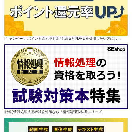
[キャンペーン]ポイント還元率もUP！紙版とPDF版を併用したい方にお…
[特集]情報処理技術者試験対策なら「情報処理教科書シリーズ」