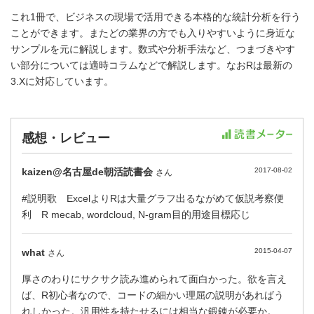
これ1冊で、ビジネスの現場で活用できる本格的な統計分析を行う
ことができます。またどの業界の方でも入りやすいように身近な
サンプルを元に解説します。数式や分析手法など、つまづきやす
い部分については適時コラムなどで解説します。なおRは最新の
3.Xに対応しています。
感想・レビュー
kaizen@名古屋de朝活読書会
2017-08-02
さん
#説明歌 ExcelよりRは大量グラフ出るながめて仮説考察便
利 R mecab, wordcloud, N-gram目的用途目標応じ
what
2015-04-07
さん
厚さのわりにサクサク読み進められて面白かった。欲を言え
ば、R初心者なので、コードの細かい理屈の説明があればう
れしかった。汎用性を持たせるには相当な鍛錬が必要か。