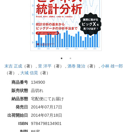
末吉 正成
（著） ,
里 洋平
（著） ,
酒巻 隆治
（著） ,
小林 雄一郎
（著） ,
大城 信晃
（著）
商品番号
134900
販売状態
品切れ
納品形態
宅配便にてお届け
発売日
2014年07月17日
出荷開始日
2014年07月18日
ISBN
9784798134901
判型
B5変