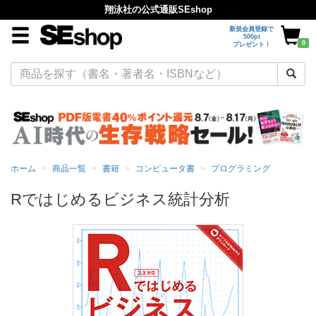
翔泳社の公式通販SEshop
新規会員登録で
500pt
0
プレゼント！
ホーム
商品一覧
書籍
コンピュータ書
プログラミング
Rではじめるビジネス統計分析