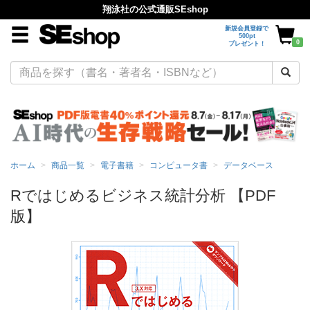
翔泳社の公式通販SEshop
新規会員登録で
500pt
0
プレゼント！
ホーム
商品一覧
電子書籍
コンピュータ書
データベース
Rではじめるビジネス統計分析 【PDF
版】