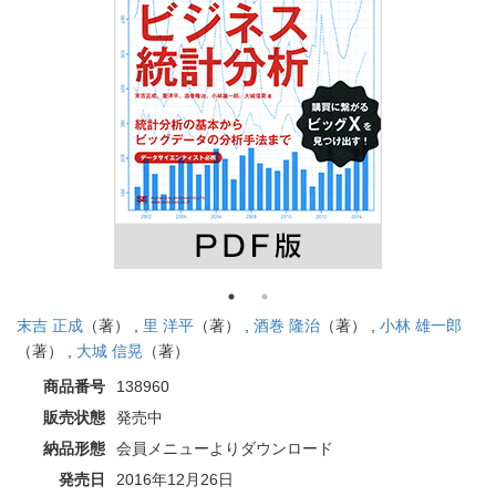
末吉 正成
（著） ,
里 洋平
（著） ,
酒巻 隆治
（著） ,
小林 雄一郎
（著） ,
大城 信晃
（著）
商品番号
138960
販売状態
発売中
納品形態
会員メニューよりダウンロード
発売日
2016年12月26日