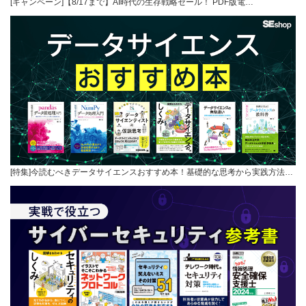
[キャンペーン]【8/17まで】AI時代の生存戦略セール！ PDF版電…
[特集]今読むべきデータサイエンスおすすめ本！基礎的な思考から実践方法…