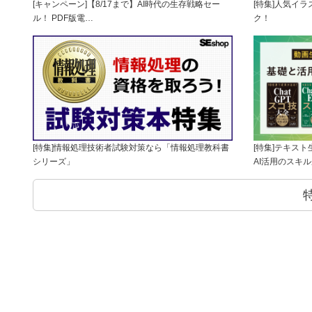
[キャンペーン]【8/17まで】AI時代の生存戦略セー
[特集]人気イ
ル！ PDF版電…
ク！
[特集]情報処理技術者試験対策なら「情報処理教科書
[特集]テキス
シリーズ」
AI活用のスキ