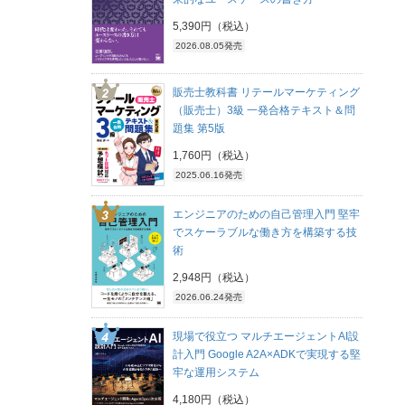
5,390円（税込）
2026.08.05発売
販売士教科書 リテールマーケティング
（販売士）3級 一発合格テキスト＆問
題集 第5版
1,760円（税込）
2025.06.16発売
エンジニアのための自己管理入門 堅牢
でスケーラブルな働き方を構築する技
術
2,948円（税込）
2026.06.24発売
現場で役立つ マルチエージェントAI設
計入門 Google A2A×ADKで実現する堅
牢な運用システム
4,180円（税込）