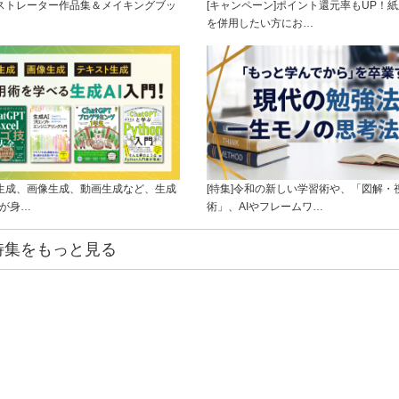
ラストレーター作品集＆メイキングブッ
[キャンペーン]ポイント還元率もUP！紙
を併用したい方にお…
ト生成、画像生成、動画生成など、生成
[特集]令和の新しい学習術や、「図解・
ルが身…
術」、AIやフレームワ…
特集をもっと見る