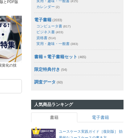
実用・趣味・一般書
(415)
版とPDF版
カレンダー
(2)
電子書籍
(2033)
コンピュータ書
(817)
ビジネス書
(403)
資格書
(514)
実用・趣味・一般書
(383)
書籍＋電子書籍セット
(465)
視覚化の技
限定特典付き
(54)
調査データ
(60)
人気商品ランキング
書籍
電子書籍
ユースケース実践ガイド［復刻版］ 効
果的なユースケースの書き方