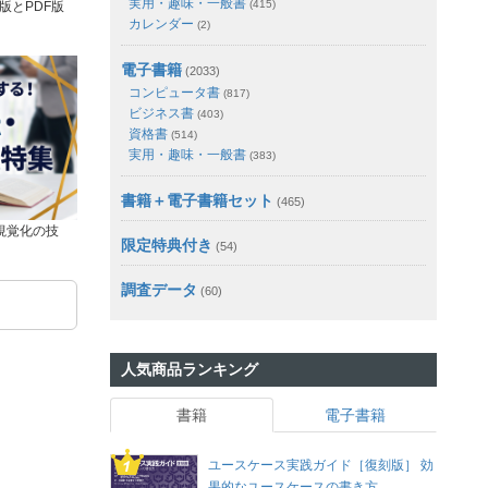
実用・趣味・一般書
(415)
版とPDF版
カレンダー
(2)
電子書籍
(2033)
コンピュータ書
(817)
ビジネス書
(403)
資格書
(514)
実用・趣味・一般書
(383)
書籍＋電子書籍セット
(465)
視覚化の技
限定特典付き
(54)
調査データ
(60)
人気商品ランキング
書籍
電子書籍
ユースケース実践ガイド［復刻版］ 効
果的なユースケースの書き方