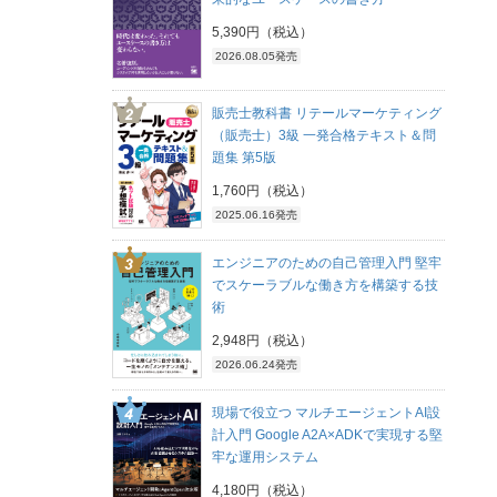
5,390円（税込）
2026.08.05発売
販売士教科書 リテールマーケティング
（販売士）3級 一発合格テキスト＆問
題集 第5版
1,760円（税込）
2025.06.16発売
エンジニアのための自己管理入門 堅牢
でスケーラブルな働き方を構築する技
術
2,948円（税込）
2026.06.24発売
現場で役立つ マルチエージェントAI設
計入門 Google A2A×ADKで実現する堅
牢な運用システム
4,180円（税込）