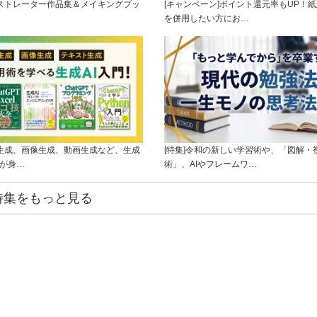
ラストレーター作品集＆メイキングブッ
[キャンペーン]ポイント還元率もUP！紙
を併用したい方にお…
ト生成、画像生成、動画生成など、生成
[特集]令和の新しい学習術や、「図解・
ルが身…
術」、AIやフレームワ…
特集をもっと見る