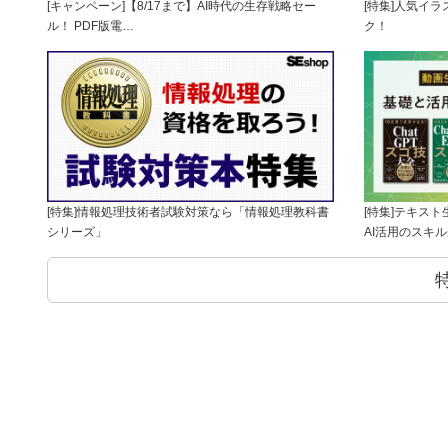
[キャンペーン]【8/17まで】AI時代の生存戦略セー
[特集]人気イ
ル！ PDF版電…
ク！
[特集]情報処理技術者試験対策なら「情報処理教科書
[特集]テキス
シリーズ」
AI活用のスキ