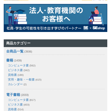
商品カテゴリー
全商品一覧
(3936)
書籍
(1439)
コンピュータ書
(562)
ビジネス書
(342)
資格書
(186)
実用・趣味・一般書
(415)
カレンダー
(2)
電子書籍
(2033)
コンピュータ書
(817)
ビジネス書
(403)
資格書
(514)