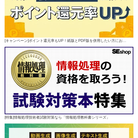
[キャンペーン]ポイント還元率もUP！紙版とPDF版を併用したい方にお…
[特集]情報処理技術者試験対策なら「情報処理教科書シリーズ」