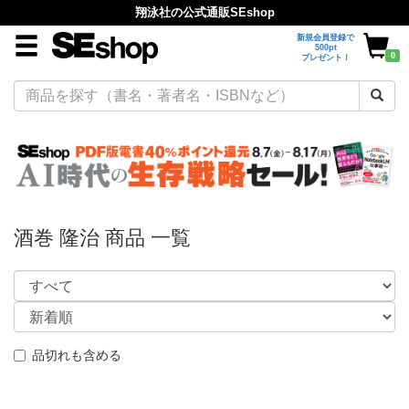
翔泳社の公式通販SEshop
新規会員登録で
500pt
0
プレゼント！
酒巻 隆治 商品 一覧
品切れも含める