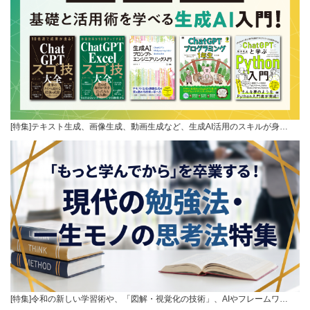
[特集]テキスト生成、画像生成、動画生成など、生成AI活用のスキルが身…
[特集]令和の新しい学習術や、「図解・視覚化の技術」、AIやフレームワ…