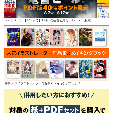
[キャンペーン]【8/17まで】AI時代の生存戦略セール！ PDF版電…
[特集]人気イラストレーター作品集＆メイキングブック！